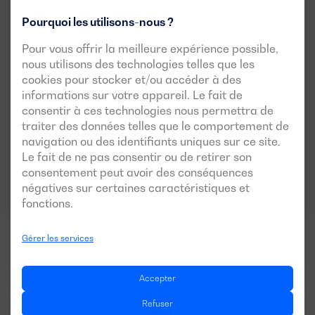
Pourquoi les utilisons-nous ?
Nouveau
Version insonorisée disponible
Pour vous offrir la meilleure expérience possible,
DGV 825 ME
nous utilisons des technologies telles que les
cookies pour stocker et/ou accéder à des
PUISSANCE:
informations sur votre appareil. Le fait de
PRP:
750 kVA (600 kW)
ESP:
825 kVA (660 kW)
consentir à ces technologies nous permettra de
traiter des données telles que le comportement de
TENSION:
EMISSIONS :
400/230V
EU Stage II
navigation ou des identifiants uniques sur ce site.
Le fait de ne pas consentir ou de retirer son
consentement peut avoir des conséquences
Télécharger la fiche technique
négatives sur certaines caractéristiques et
fonctions.
Gérer les services
Accepter
Voir plus de modèles
Refuser