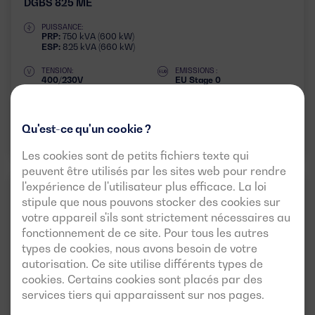
DGBS 825 ME
PUISSANCE:
PRP:
750 kVA (600 kW)
ESP:
825 kVA (660 kW)
TENSION:
EMISSIONS :
400/230V
EU Stage 0
Télécharger la fiche technique
Qu'est-ce qu'un cookie ?
Les cookies sont de petits fichiers texte qui
peuvent être utilisés par les sites web pour rendre
l'expérience de l'utilisateur plus efficace. La loi
MOYENNE PUISSANCE
50HZ
3 PHASES
(DE 30 KVA À 825 KVA)
stipule que nous pouvons stocker des cookies sur
votre appareil s'ils sont strictement nécessaires au
fonctionnement de ce site. Pour tous les autres
types de cookies, nous avons besoin de votre
autorisation. Ce site utilise différents types de
cookies. Certains cookies sont placés par des
services tiers qui apparaissent sur nos pages.