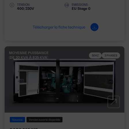
TENSION:
EMISSIONS :
400/230V
EU Stage 0
Télécharger la fiche technique
MOYENNE PUISSANCE
50HZ
3 PHASES
(DE 30 KVA À 825 KVA)
Nouveau
Version ouverte disponible