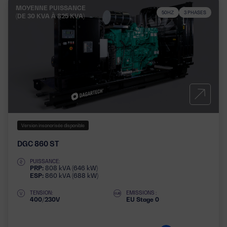
MOYENNE PUISSANCE
50HZ
3 PHASES
(DE 30 KVA À 825 KVA)
Version insonorisée disponible
DGC 860 ST
PUISSANCE:
PRP:
808 kVA (646 kW)
ESP:
860 kVA (688 kW)
TENSION:
EMISSIONS :
400/230V
EU Stage 0