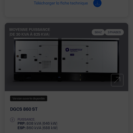
Télécharger la fiche technique
MOYENNE PUISSANCE
50HZ
3 PHASES
(DE 30 KVA À 825 KVA)
Version ouverte disponible
DGCS 860 ST
PUISSANCE:
PRP:
808 kVA (646 kW)
ESP:
860 kVA (688 kW)