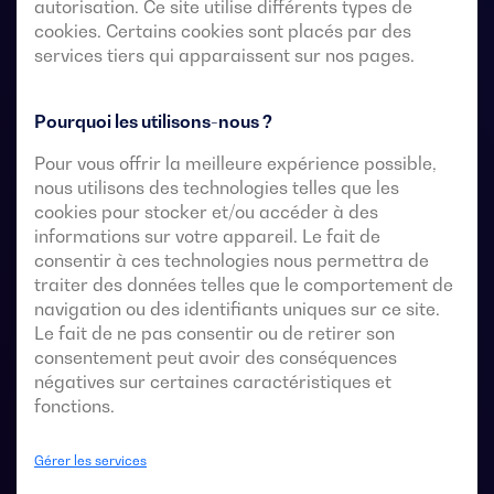
autorisation. Ce site utilise différents types de
avec une coupure entièrement apparente. Ils
cookies. Certains cookies sont placés par des
permettent le transfert en charge de deux sources
services tiers qui apparaissent sur nos pages.
triphasées par l’intermédiaire de contacts à distance
exempts de tension, à partir d’un contrôleur
automatique externe, utilisant une logique d’impulsions
Pourquoi les utilisons-nous ?
ou un interrupteur.
Pour vous offrir la meilleure expérience possible,
nous utilisons des technologies telles que les
Ils sont conçus pour être utilisés dans des systèmes
cookies pour stocker et/ou accéder à des
d’alimentation à basse tension où une interruption de
informations sur votre appareil. Le fait de
l’alimentation de la charge est acceptable pendant le
consentir à ces technologies nous permettra de
transfert.
traiter des données telles que le comportement de
navigation ou des identifiants uniques sur ce site.
Le fait de ne pas consentir ou de retirer son
consentement peut avoir des conséquences
Fiches techniques du commutateur de
négatives sur certaines caractéristiques et
transfert automatique
fonctions.
Gérer les services