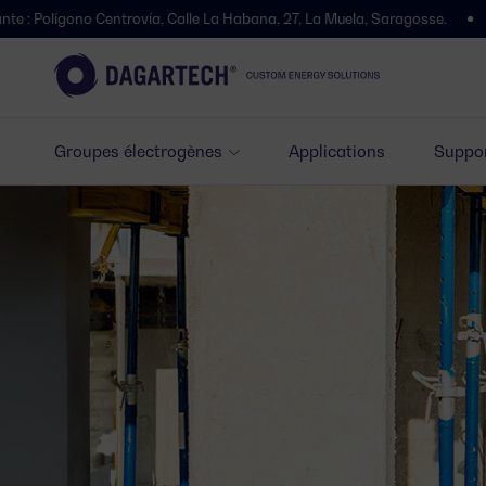
ovía, Calle La Habana, 27, La Muela, Saragosse.
Nous avons déménagé
Groupes électrogènes
Applications
Suppor