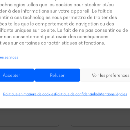
echnologies telles que les cookies pour stocker et/ou
er à des informations sur votre appareil. Le fait de
ntir à ces technologies nous permettra de traiter des
ées telles que le comportement de navigation ou des
ifiants uniques sur ce site. Le fait de ne pas consentir ou de
rer son consentement peut avoir des conséquences
ives sur certaines caractéristiques et fonctions.
les services
Conception rob
ensable. Nos
Étant confrontés à des
Accepter
Refuser
Voir les préférences
ent à des
construction exigent 
nts, de faire face à
résistants, qui suppo
ation continue.
la saleté, et réagisse
Politique en matière de cookies
Politique de confidentialité
Mentions légales
groupe électrogène 