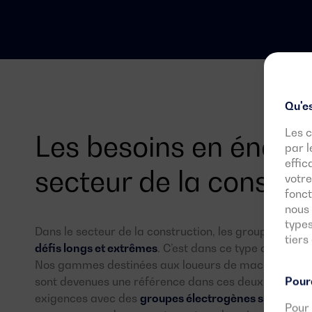
Qu'es
Les c
Les besoins en énergi
par l
effic
secteur de la constru
votre
fonct
nous 
types
Dans le secteur de la construction, les groupes élec
tiers
défis longs et extrêmes
. C’est dans ce type de travau
Nos gammes destinées aux loueurs de machinerie et 
Pourq
sont devenues une référence dans ces deux secteurs, 
exigences avec des
groupes électrogènes sur mesur
Pour 