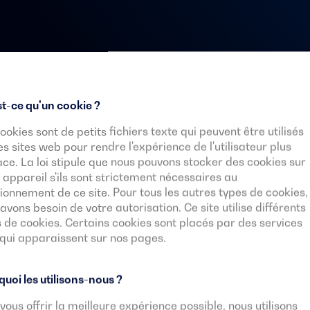
t-ce qu'un cookie ?
ookies sont de petits fichiers texte qui peuvent être utilisés
e dans le
es sites web pour rendre l'expérience de l'utilisateur plus
ace. La loi stipule que nous pouvons stocker des cookies sur
ction
 appareil s'ils sont strictement nécessaires au
ionnement de ce site. Pour tous les autres types de cookies,
avons besoin de votre autorisation. Ce site utilise différents
 de cookies. Certains cookies sont placés par des services
trogènes sont confrontés à des
 qui apparaissent sur nos pages.
x intensifs que nous évoluons.
de matériel de construction
uoi les utilisons-nous ?
en satisfaisant leurs
e
. Voilà des éléments clés
vous offrir la meilleure expérience possible, nous utilisons