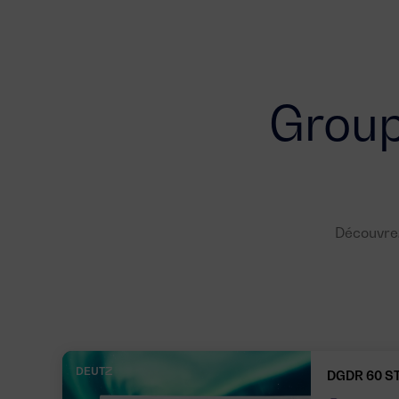
Group
Découvrez
DEUTZ
DGDR 60 S