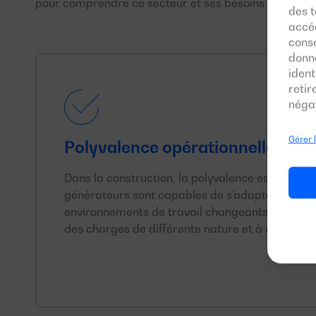
pour comprendre ce secteur et ses besoins :
des t
accéd
conse
donn
ident
reti
négat
Gérer 
Polyvalence opérationnelle
Dans la construction, la polyvalence est indisp
générateurs sont capables de s’adapter aisém
environnements de travail changeants et exigea
des charges de différente nature et à une utilis