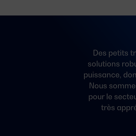
Des petits 
solutions rob
puissance, don
Nous sommes 
pour le secte
très appr