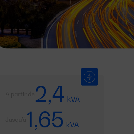
2,4
À partir de
kVA
1,65
Jusqu’à
kVA