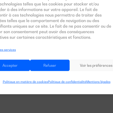
echnologies telles que les cookies pour stocker et/ou
er à des informations sur votre appareil. Le fait de
ntir à ces technologies nous permettra de traiter des
ées telles que le comportement de navigation ou des
t équipement de série de
ifiants uniques sur ce site. Le fait de ne pas consentir ou de
s répondant aux normes
rer son consentement peut avoir des conséquences
un haut niveau de
ives sur certaines caractéristiques et fonctions.
les services
Accepter
Refuser
Voir les préférences
Politique en matière de cookies
Politique de confidentialité
Mentions légales