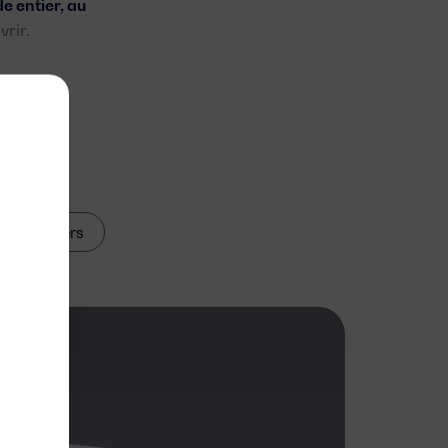
 entier, au
rir.
ce:
Inverters