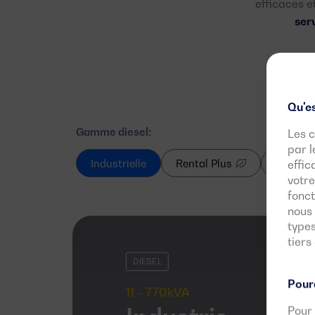
efficaces e
serv
Qu'es
Gamme diesel:
Les c
par l
Industrielle
Rental Plus
Haute P
effic
votre
fonct
nous 
types
tiers
DIESEL
Pourq
11 – 770kVA
Pour 