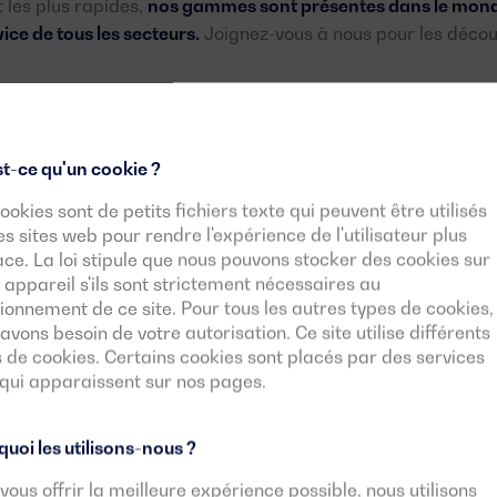
t les plus rapides,
nos gammes sont présentes dans le monde
ice de tous les secteurs.
Joignez-vous à nous pour les découv
t-ce qu'un cookie ?
Gamme essen
ookies sont de petits fichiers texte qui peuvent être utilisés
es sites web pour rendre l'expérience de l'utilisateur plus
uissance
Balance Secours
Portable
ace. La loi stipule que nous pouvons stocker des cookies sur
 appareil s'ils sont strictement nécessaires au
ionnement de ce site. Pour tous les autres types de cookies,
avons besoin de votre autorisation. Ce site utilise différents
 de cookies. Certains cookies sont placés par des services
 qui apparaissent sur nos pages.
uoi les utilisons-nous ?
vous offrir la meilleure expérience possible, nous utilisons