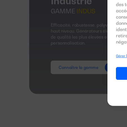
Industrie
des t
GAMME
INDUS
accéd
conse
donn
Efficacité, robustesse, polyvalence e
ident
haut niveau. Générateurs électrique
reti
de qualité les plus élevées et offrant 
négat
personnalisation.
Gérer 
Connaître la gamme