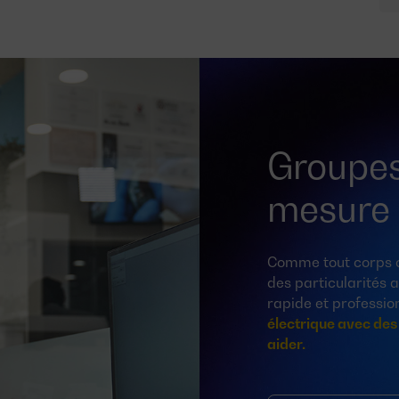
Groupes
mesure
Comme tout corps cé
des particularités
rapide et professio
électrique avec des
aider.