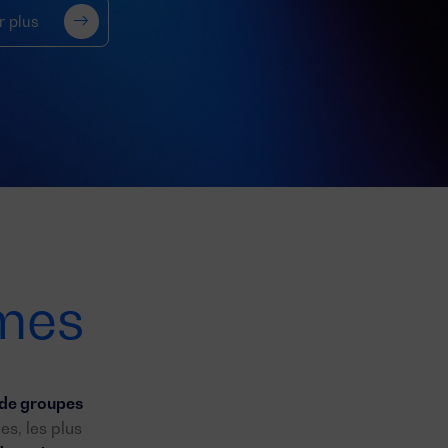
r plus
mes
de groupes
es, les plus