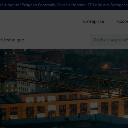
 Centrovía, Calle La Habana, 27, La Muela, Saragosse.
Nous avons d
Entreprise
Acco
t technique