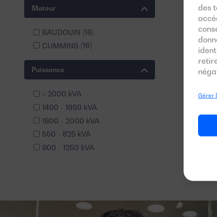
des t
Moteur
accéd
conse
BAUDOUIN
(18)
donn
CUMMINS
(16)
ident
reti
Puissance
négat
> 2000 kVA
Gérer 
1400 - 1650 kVA
1800 - 2000 kVA
550 - 825 kVA
900 - 1250 kVA