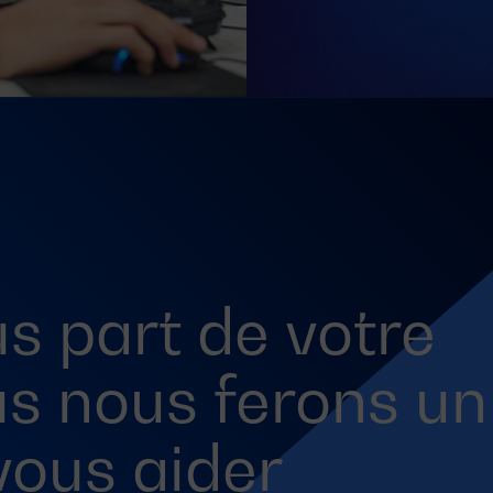
s part de votre
us nous ferons un
 vous aider