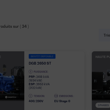
oduits sur ( 34 )
E
BIENTÔT DISPONIBLE
HAUTE P
DGB 2650 ST
PUISSANCE:
PRP:
2418 kVA
(1934 kW)
ESP:
2653 kVA
(2122 kW)
TENSION:
EMISSIONS :
400/230V
EU Stage 0
3 PHASES