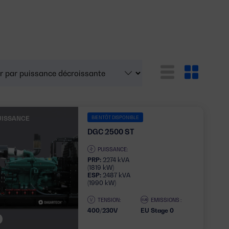
UISSANCE
BIENTÔT DISPONIBLE
DGC 2500 ST
PUISSANCE:
PRP:
2274 kVA
(1819 kW)
ESP:
2487 kVA
(1990 kW)
TENSION:
EMISSIONS :
400/230V
EU Stage 0