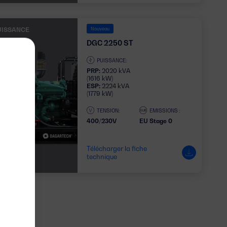
UISSANCE
Nouveau
DGC 2250 ST
PUISSANCE:
PRP:
2020 kVA
(1616 kW)
ESP:
2224 kVA
(1779 kW)
TENSION:
EMISSIONS :
400/230V
EU Stage 0
Télécharger la fiche
technique