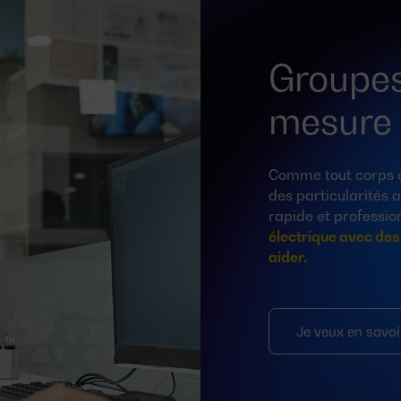
Groupes
mesure
Comme tout corps cé
des particularités
rapide et professio
électrique avec des
aider.
Je veux en savoi