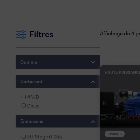
Filtres
Affichage de 4 pr
Gamme
HAUTE PUISSANC
Carburant
#N/D
Diesel
Emmisions
3 PHASES
EU Stage 0
(34)