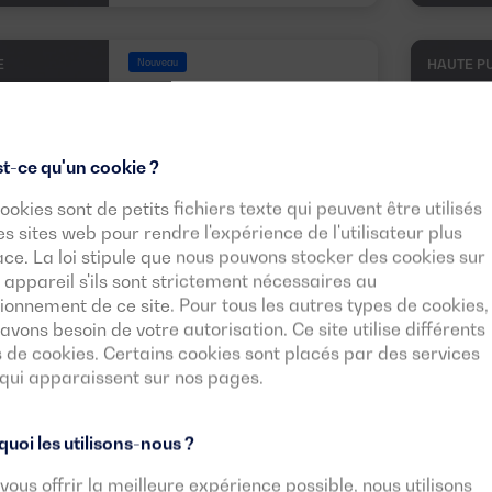
E
Nouveau
HAUTE P
DGB 2250 ST
PUISSANCE:
PRP:
2064 kVA
t-ce qu'un cookie ?
(1651 kW)
ESP:
2250 kVA
(1800 kW)
ookies sont de petits fichiers texte qui peuvent être utilisés
es sites web pour rendre l'expérience de l'utilisateur plus
TENSION:
EMISSIONS :
ace. La loi stipule que nous pouvons stocker des cookies sur
400/230V
EU Stage 0
 appareil s'ils sont strictement nécessaires au
ionnement de ce site. Pour tous les autres types de cookies,
Télécharger la fiche
avons besoin de votre autorisation. Ce site utilise différents
technique
3 PHASES
 de cookies. Certains cookies sont placés par des services
 qui apparaissent sur nos pages.
uoi les utilisons-nous ?
vous offrir la meilleure expérience possible, nous utilisons
Voir plus de modèles