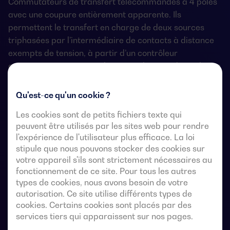
Commutateurs de transfert télécommandés à 4 pôles
avec une coupure entièrement apparente. Ils
permettent le transfert en charge de deux sources
triphasées par l’intermédiaire de contacts à distance
exempts de tension, à partir d’un contrôleur
automatique externe, utilisant une logique d’impulsions
ou un interrupteur.
Qu'est-ce qu'un cookie ?
Ils sont conçus pour être utilisés dans des systèmes
d’alimentation à basse tension où une interruption de
Les cookies sont de petits fichiers texte qui
peuvent être utilisés par les sites web pour rendre
l’alimentation de la charge est acceptable pendant le
l'expérience de l'utilisateur plus efficace. La loi
transfert.
stipule que nous pouvons stocker des cookies sur
votre appareil s'ils sont strictement nécessaires au
fonctionnement de ce site. Pour tous les autres
types de cookies, nous avons besoin de votre
Fiches techniques du commutateur de
autorisation. Ce site utilise différents types de
transfert automatique
cookies. Certains cookies sont placés par des
services tiers qui apparaissent sur nos pages.