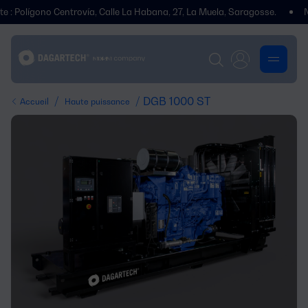
o Centrovía, Calle La Habana, 27, La Muela, Saragosse.
Nous avons 
/
/ DGB 1000 ST
Accueil
Haute puissance