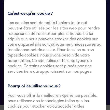
exempts de tension, à partir d’un contrôleur
automatique externe, utilisant une logique d’impulsions
Qu'est-ce qu'un cookie ?
ou un interrupteur.
Les cookies sont de petits fichiers texte qui
peuvent être utilisés par les sites web pour rendre
Ils sont conçus pour être utilisés dans des systèmes
l'expérience de l'utilisateur plus efficace. La loi
d’alimentation à basse tension où une interruption de
stipule que nous pouvons stocker des cookies sur
l’alimentation de la charge est acceptable pendant le
votre appareil s'ils sont strictement nécessaires au
transfert.
fonctionnement de ce site. Pour tous les autres
types de cookies, nous avons besoin de votre
autorisation. Ce site utilise différents types de
cookies. Certains cookies sont placés par des
Fiches techniques du commutateur de
services tiers qui apparaissent sur nos pages.
transfert automatique
Pourquoi les utilisons-nous ?
Pour vous offrir la meilleure expérience possible,
nous utilisons des technologies telles que les
cookies pour stocker et/ou accéder à des