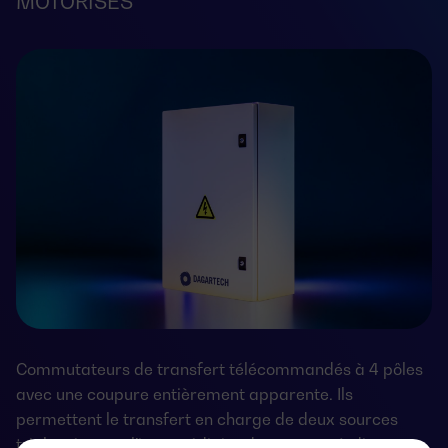
MOTORISÉS
Commutateurs de transfert télécommandés à 4 pôles
avec une coupure entièrement apparente. Ils
permettent le transfert en charge de deux sources
triphasées par l’intermédiaire de contacts à distance