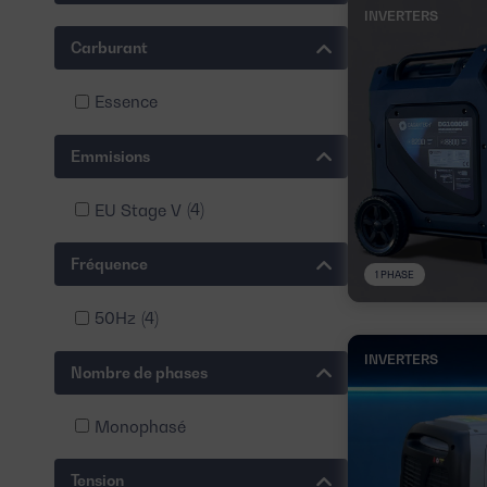
INVERTERS
Carburant
Essence
Emmisions
EU Stage V
(4)
Fréquence
1 PHASE
50Hz
(4)
INVERTERS
Nombre de phases
Monophasé
Tension