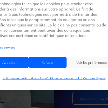
echnologies telles que les cookies pour stocker et/ou
er à des informations sur votre appareil. Le fait de
ntir à ces technologies nous permettra de traiter des
ées telles que le comportement de navigation ou des
ifiants uniques sur ce site. Le fait de ne pas consentir ou de
Groupes
rer son consentement peut avoir des conséquences
ives sur certaines caractéristiques et fonctions.
mesure
les services
Comme tout corps cé
des particularités
Accepter
Refuser
Voir les préférences
rapide et professio
électrique avec des
aider.
Politique en matière de cookies
Politique de confidentialité
Mentions légales
Je veux en savoi