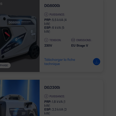
RS
DG6000i
PUISSANCE:
PRP:
5,5 kVA (4
kW)
ESP:
6 kVA (5
kW)
TENSION:
EMISSIONS :
230V
EU Stage V
Télécharger la fiche
technique
1 PHASE
RS
DG2300i
PUISSANCE:
PRP:
1,8 kVA (1
kW)
ESP:
2,3 kVA (2
kW)