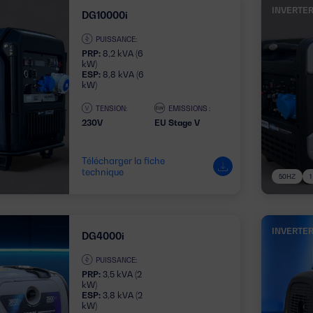
INVERTE
DG10000i
PUISSANCE:
PRP:
8,2 kVA (6
kW)
ESP:
8,8 kVA (6
kW)
TENSION:
EMISSIONS :
230V
EU Stage V
Télécharger la fiche
technique
50HZ
INVERTE
DG4000i
PUISSANCE:
PRP:
3,5 kVA (2
kW)
ESP:
3,8 kVA (2
kW)