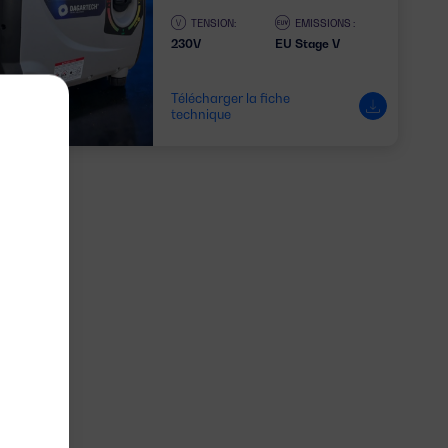
TENSION:
EMISSIONS :
230V
EU Stage V
Télécharger la fiche
technique
1 PHASE