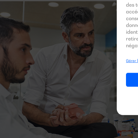
des t
accéd
conse
donn
ident
reti
négat
Gérer 