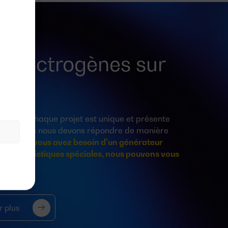
 électrogènes sur
leste, chaque projet est unique et présente
 auxquelles nous devons répondre de manière
nnelle.
Si vous avez besoin d'un générateur
 caractéristiques spéciales, nous pouvons vous
r plus