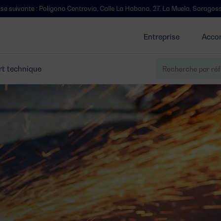
Centrovía, Calle La Habana, 27, La Muela, Saragosse.
Nous avons dém
Entreprise
Acco
t technique