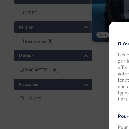
230V
Version
50HZ
1 PHASE
Insonorisé
(4)
Qu'es
Les c
Moteur
par l
effic
DAGARTECH
(4)
votre
fonct
Puissance
nous 
types
< 10 kVA
tiers
Pourq
Pour 