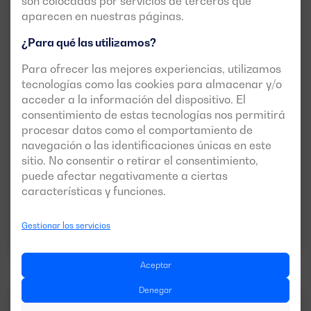
son colocadas por servicios de terceros que
aparecen en nuestras páginas.
¿Para qué las utilizamos?
Para ofrecer las mejores experiencias, utilizamos
tecnologías como las cookies para almacenar y/o
acceder a la información del dispositivo. El
DGDR 60 ST
consentimiento de estas tecnologías nos permitirá
POTENCIA:
MOTOR:
procesar datos como el comportamiento de
PRP:
54 kVA (43 kW)
DEUTZ TCD2.9L4
navegación o las identificaciones únicas en este
ESP:
59 kVA (47 kW)
sitio. No consentir o retirar el consentimiento,
VERSIÓN:
PRESIÓN:
puede afectar negativamente a ciertas
no
400/230V
características y funciones.
Descargar ficha técnica
Gestionar los servicios
Aceptar
Denegar
BC MAX
50HZ
3FASES