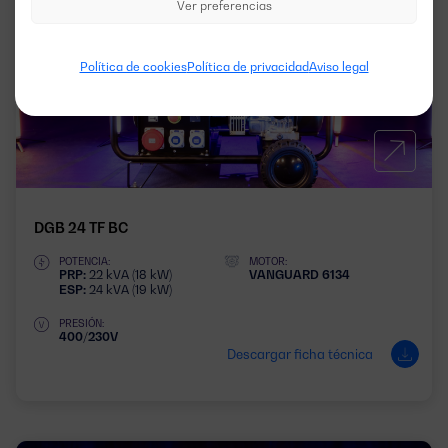
Ver preferencias
Política de cookies
Política de privacidad
Aviso legal
DGB 24 TF BC
POTENCIA:
MOTOR:
PRP:
22 kVA (18 kW)
VANGUARD 6134
ESP:
24 kVA (19 kW)
PRESIÓN:
400/230V
Descargar ficha técnica