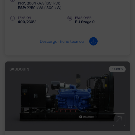
PRP:
2064 kVA (1651 kW)
ESP:
2250 kVA (1800 kW)
TENSIÓN:
EMISIONES:
400/230V
EU Stage 0
Descargar ficha técnica
BAUDOUIN
3 FASES