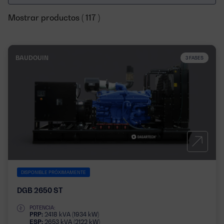
Mostrar productos ( 117 )
BAUDOUIN
3 FASES
DISPONIBLE PRÓXIMAMENTE
DGB 2650 ST
POTENCIA:
PRP:
2418 kVA (1934 kW)
ESP:
2653 kVA (2122 kW)