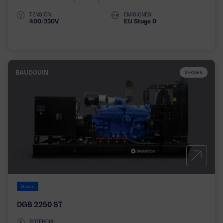
TENSIÓN:
EMISIONES:
400/230V
EU Stage 0
BAUDOUIN
3 FASES
Nuevo
DGB 2250 ST
POTENCIA: