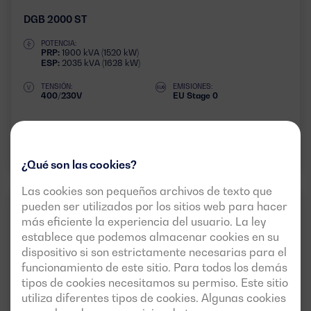
DGB 2000 ST
POTENCIA:
PRP:
1900 kVA (1520 kW)
ESP:
2035 kVA (1628 kW)
TENSIÓN:
EMISIONES:
400/230V
EU Stage 0
Descargar ficha técnica
¿Qué son las cookies?
Las cookies son pequeños archivos de texto que
BAUDOUIN
pueden ser utilizados por los sitios web para hacer
3 FASES
más eficiente la experiencia del usuario. La ley
establece que podemos almacenar cookies en su
dispositivo si son estrictamente necesarias para el
funcionamiento de este sitio. Para todos los demás
tipos de cookies necesitamos su permiso. Este sitio
utiliza diferentes tipos de cookies. Algunas cookies