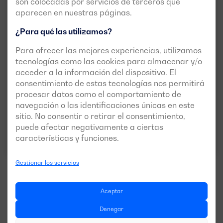
son colocadas por servicios de terceros que
aparecen en nuestras páginas.
¿Para qué las utilizamos?
DGB 1925 ST
Para ofrecer las mejores experiencias, utilizamos
tecnologías como las cookies para almacenar y/o
POTENCIA:
PRP:
1746 kVA (1397 kW)
acceder a la información del dispositivo. El
ESP:
1922 kVA (1538 kW)
consentimiento de estas tecnologías nos permitirá
procesar datos como el comportamiento de
TENSIÓN:
EMISIONES:
400/230V
EU Stage 0
navegación o las identificaciones únicas en este
sitio. No consentir o retirar el consentimiento,
puede afectar negativamente a ciertas
Descargar ficha técnica
características y funciones.
Gestionar los servicios
Aceptar
Ver más modelos
Denegar