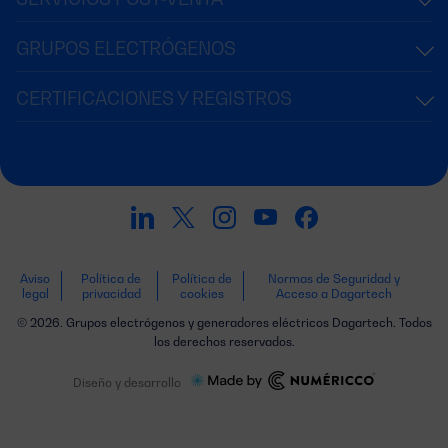
GRUPOS ELECTRÓGENOS
CERTIFICACIONES Y REGISTROS
Aviso
Política de
Política de
Normas de Seguridad y
legal
privacidad
cookies
Acceso a Dagartech
© 2026. Grupos electrógenos y generadores eléctricos Dagartech. Todos
los derechos reservados.
Diseño y desarrollo