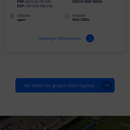
PRP:
99 kVA (79 kW)
IVECO N45 TM2A
ESP:
108 kVA (86 kW)
VERSIÓN:
PRESIÓN:
open
400/230V
Descargar ficha técnica
Ver todos los grupos electrógenos