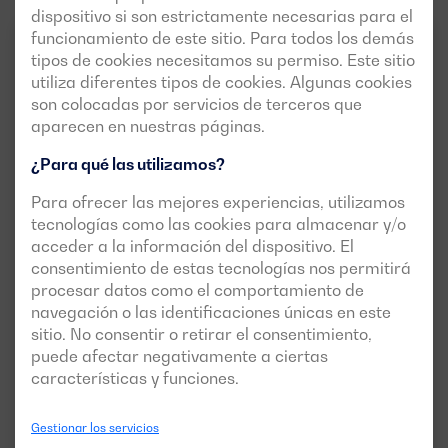
dispositivo si son estrictamente necesarias para el
funcionamiento de este sitio. Para todos los demás
MEDIA POTENCIA (DE
50HZ
3FASES
30KVA A 825 KVA)
tipos de cookies necesitamos su permiso. Este sitio
utiliza diferentes tipos de cookies. Algunas cookies
son colocadas por servicios de terceros que
aparecen en nuestras páginas.
¿Para qué las utilizamos?
Para ofrecer las mejores experiencias, utilizamos
tecnologías como las cookies para almacenar y/o
acceder a la información del dispositivo. El
consentimiento de estas tecnologías nos permitirá
Versión abierta disponible
procesar datos como el comportamiento de
BGBS 500 ST
navegación o las identificaciones únicas en este
sitio. No consentir o retirar el consentimiento,
POTENCIA:
MOTOR:
PRP:
450 kVA (360 kW)
BAUDOUIN 6M21G500/5
puede afectar negativamente a ciertas
ESP:
499 kVA (399 kW)
características y funciones.
VERSIÓN:
PRESIÓN:
open
400/230V
Gestionar los servicios