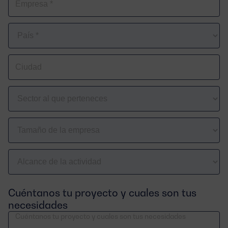
Empresa
Pais
Ciudad
*
Sector
al
que
Tamaño
perteneces
de
la
Alcance
empresa
de
*
la
Cuéntanos tu proyecto y cuales son tus
actividad
necesidades
*