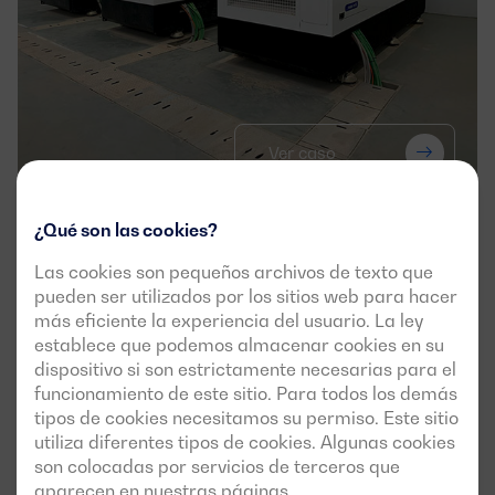
Ver caso
¿Qué son las cookies?
Dagartech garantiza el suministro 
Las cookies son pequeños archivos de texto que
eléctrico de la nueva unidad de 
pueden ser utilizados por los sitios web para hacer
investigación iBet Biofarma en 
más eficiente la experiencia del usuario. La ley
establece que podemos almacenar cookies en su
Portugal
dispositivo si son estrictamente necesarias para el
funcionamiento de este sitio. Para todos los demás
APLICACIÓN
tipos de cookies necesitamos su permiso. Este sitio
utiliza diferentes tipos de cookies. Algunas cookies
son colocadas por servicios de terceros que
aparecen en nuestras páginas.