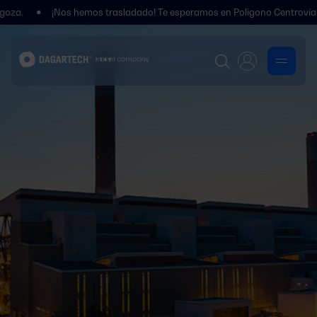
¡Nos hemos trasladado! Te esperamos en Polígono Centrovía, Calle L