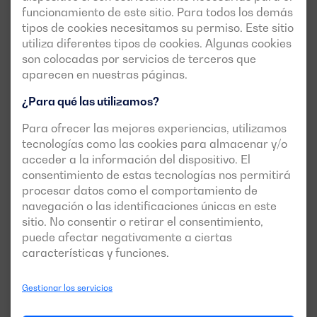
funcionamiento de este sitio. Para todos los demás
tipos de cookies necesitamos su permiso. Este sitio
utiliza diferentes tipos de cookies. Algunas cookies
son colocadas por servicios de terceros que
aparecen en nuestras páginas.
¿Para qué las utilizamos?
Para ofrecer las mejores experiencias, utilizamos
tecnologías como las cookies para almacenar y/o
Nuevo
Versión abierta disponible
acceder a la información del dispositivo. El
consentimiento de estas tecnologías nos permitirá
DGBS 825 ME
procesar datos como el comportamiento de
POTENCIA:
navegación o las identificaciones únicas en este
PRP:
750 kVA (600 kW)
sitio. No consentir o retirar el consentimiento,
ESP:
825 kVA (660 kW)
puede afectar negativamente a ciertas
TENSIÓN:
EMISIONES:
características y funciones.
400/230V
EU Stage 0
Gestionar los servicios
Descargar ficha técnica