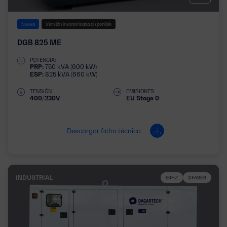
Nuevo
Versión insonorizada disponible
DGB 825 ME
POTENCIA:
PRP:
750 kVA (600 kW)
ESP:
825 kVA (660 kW)
TENSIÓN:
EMISIONES:
400/230V
EU Stage 0
Descargar ficha técnica
INDUSTRIAL
50HZ
3 FASES