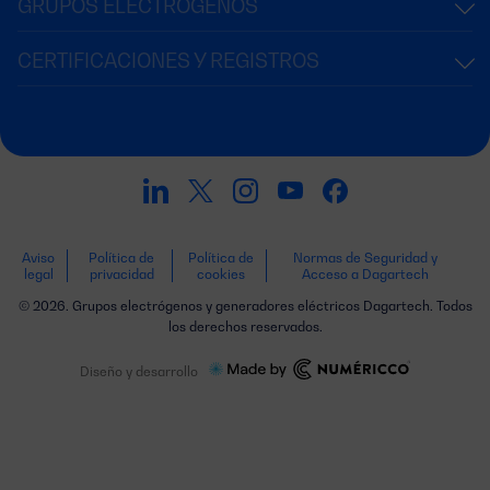
GRUPOS ELECTRÓGENOS
CERTIFICACIONES Y REGISTROS
Aviso
Política de
Política de
Normas de Seguridad y
legal
privacidad
cookies
Acceso a Dagartech
© 2026. Grupos electrógenos y generadores eléctricos Dagartech. Todos
los derechos reservados.
Diseño y desarrollo