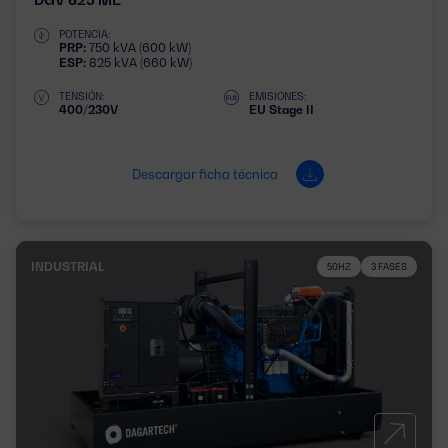
POTENCIA:
PRP:
750 kVA (600 kW)
ESP:
825 kVA (660 kW)
TENSIÓN:
EMISIONES:
400/230V
EU Stage II
Descargar ficha técnica
INDUSTRIAL
50HZ
3 FASES