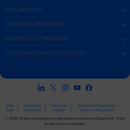
APLICACIONES
SERVICIOS POST-VENTA
GRUPOS ELECTRÓGENOS
CERTIFICACIONES Y REGISTROS
Aviso
Política de
Política de
Normas de Seguridad y
legal
privacidad
cookies
Acceso a Dagartech
© 2026. Grupos electrógenos y generadores eléctricos Dagartech. Todos
los derechos reservados.