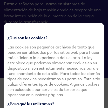
Están diseñados para usarse en sistemas de
alimentación de baja tensión donde es aceptable una
breve interrupción de la alimentación de la carga
durante la transferencia.
¿Qué son las cookies?
Fichas técnicas de las conmutaciones
Las cookies son pequeños archivos de texto que
pueden ser utilizados por los sitios web para hacer
más eficiente la experiencia del usuario. La ley
establece que podemos almacenar cookies en su
dispositivo si son estrictamente necesarias para el
funcionamiento de este sitio. Para todos los demás
tipos de cookies necesitamos su permiso. Este sitio
utiliza diferentes tipos de cookies. Algunas cookies
son colocadas por servicios de terceros que
aparecen en nuestras páginas.
¿Para qué las utilizamos?