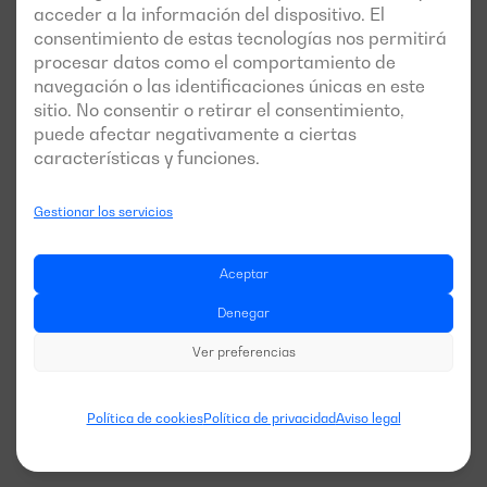
acceder a la información del dispositivo. El
Seguridad o Medio Ambiente.
consentimiento de estas tecnologías nos permitirá
procesar datos como el comportamiento de
Confidencialidad y Restricciones
navegación o las identificaciones únicas en este
sitio. No consentir o retirar el consentimiento,
puede afectar negativamente a ciertas
No está permitido
tomar fotografías ni realizar
grabaciones
dentro de las instalaciones sin autorización
características y funciones.
expresa.
Toda la información, documentación o proceso observado
Gestionar los servicios
durante la estancia en Dagartech tiene carácter
confidencial
y no podrá divulgarse.
Aceptar
Emergencias
Denegar
Ver preferencias
En caso de emergencia, siga las
instrucciones del personal
de Dagartech
y diríjase al
punto de reunión
indicado en los
planos de evacuación.
Política de cookies
Política de privacidad
Aviso legal
Mantenga la calma, no obstruya las vías de evacuación y no
abandone el recinto hasta recibir autorización.