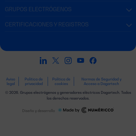
GRUPOS ELECTRÓGENOS
CERTIFICACIONES Y REGISTROS
Aviso
Política de
Política de
Normas de Seguridad y
legal
privacidad
cookies
Acceso a Dagartech
© 2026. Grupos electrógenos y generadores eléctricos Dagartech. Todos
los derechos reservados.
Diseño y desarrollo