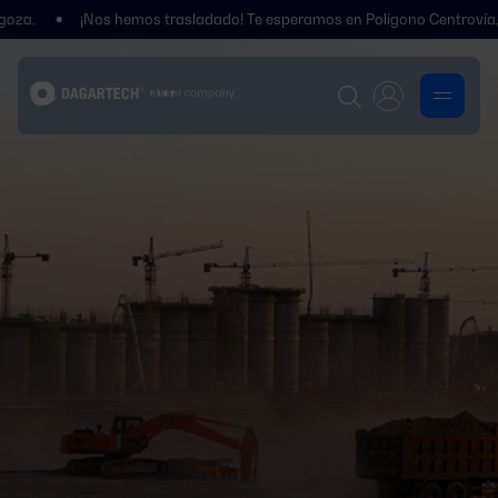
¡Nos hemos trasladado! Te esperamos en Polígono Centrovía, Calle La