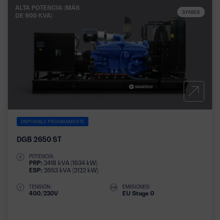
ALTA POTENCIA (MÁS
3 FASES
DE 900 KVA)
DISPONIBLE PRÓXIMAMENTE
DGB 2650 ST
POTENCIA:
PRP:
2418 kVA (1934 kW)
ESP:
2653 kVA (2122 kW)
TENSIÓN:
EMISIONES:
400/230V
EU Stage 0