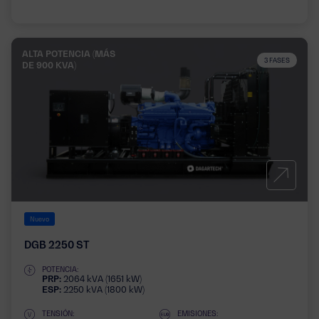
ALTA POTENCIA (MÁS
3 FASES
DE 900 KVA)
Nuevo
DGB 2250 ST
POTENCIA:
PRP:
2064 kVA (1651 kW)
ESP:
2250 kVA (1800 kW)
TENSIÓN:
EMISIONES: