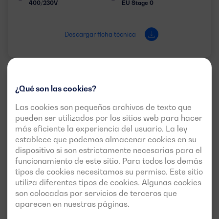
400/230V
EU Stage 0
Descargar ficha técnica
ALTA POTENCIA (MÁS
3 FASES
DE 900 KVA)
¿Qué son las cookies?
Las cookies son pequeños archivos de texto que
pueden ser utilizados por los sitios web para hacer
más eficiente la experiencia del usuario. La ley
establece que podemos almacenar cookies en su
dispositivo si son estrictamente necesarias para el
funcionamiento de este sitio. Para todos los demás
tipos de cookies necesitamos su permiso. Este sitio
utiliza diferentes tipos de cookies. Algunas cookies
son colocadas por servicios de terceros que
Nuevo
aparecen en nuestras páginas.
DGC 2250 ST