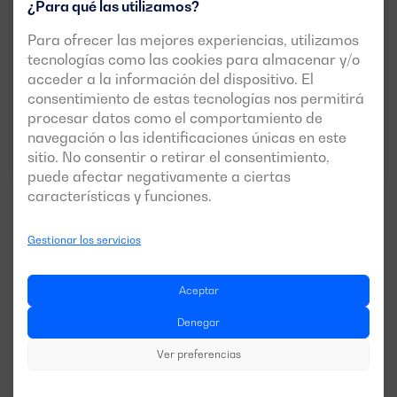
¿Para qué las utilizamos?
POTENCIA:
PRP:
2020 kVA (1616 kW)
Para ofrecer las mejores experiencias, utilizamos
ESP:
2224 kVA (1779 kW)
tecnologías como las cookies para almacenar y/o
TENSIÓN:
EMISIONES:
acceder a la información del dispositivo. El
400/230V
EU Stage 0
consentimiento de estas tecnologías nos permitirá
procesar datos como el comportamiento de
navegación o las identificaciones únicas en este
Descargar ficha técnica
sitio. No consentir o retirar el consentimiento,
puede afectar negativamente a ciertas
características y funciones.
Gestionar los servicios
Ver más modelos
Aceptar
Denegar
Ver preferencias