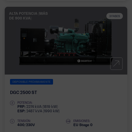
ALTA POTENCIA (MÁS
3 FASES
DE 900 KVA)
DISPONIBLE PRÓXIMAMENTE
DGC 2500 ST
POTENCIA:
PRP:
2274 kVA (1819 kW)
ESP:
2487 kVA (1990 kW)
TENSIÓN:
EMISIONES:
400/230V
EU Stage 0