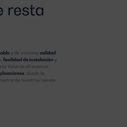
 resta
iable
y de máxima
calidad
.
e,
facilidad de instalación
y
res Volvo te ofrecemos
plicaciones
, desde la
contrarás nuestros nuevos