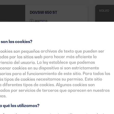
VOLVO
DGVSW 650 ST
POTENCIA:
PRP:
735 kVA
(588 kW)
ESP:
807 kVA
(646 kW)
 son las cookies?
TENSIÓN:
EMISIONES:
cookies son pequeños archivos de texto que pueden ser
480/277V
EU Stage II
zados por los sitios web para hacer más eficiente la
iencia del usuario. La ley establece que podemos
enar cookies en su dispositivo si son estrictamente
3 FASES
arias para el funcionamiento de este sitio. Para todos los
 tipos de cookies necesitamos su permiso. Este sitio
za diferentes tipos de cookies. Algunas cookies son
cadas por servicios de terceros que aparecen en nuestras
nas.
Ver más modelos
 qué las utilizamos?