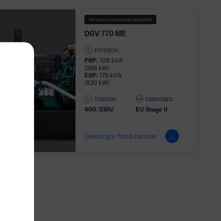
Versión insonorizada disponible
DGV 770 ME
POTENCIA:
PRP:
708 kVA
(566 kW)
ESP:
775 kVA
(620 kW)
TENSIÓN:
EMISIONES:
400/230V
EU Stage II
Descargar ficha técnica