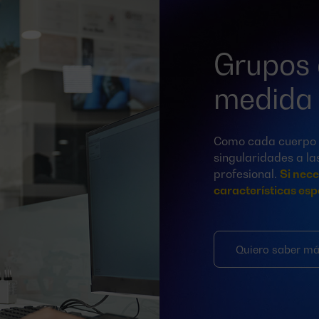
Grupos 
medida
Como cada cuerpo c
singularidades a l
profesional.
Si nece
características es
Quiero saber m