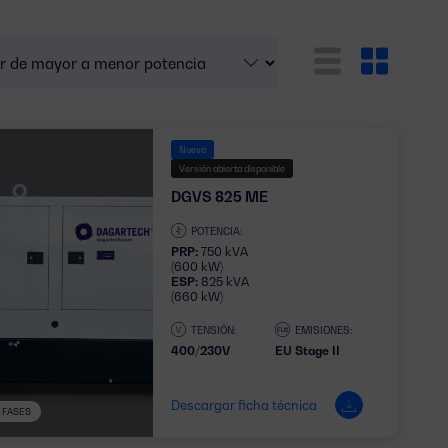
Nuevo
Versión abierta disponible
DGVS 825 ME
POTENCIA:
PRP:
750 kVA
(600 kW)
ESP:
825 kVA
(660 kW)
TENSIÓN:
EMISIONES:
400/230V
EU Stage II
Descargar ficha técnica
3 FASES