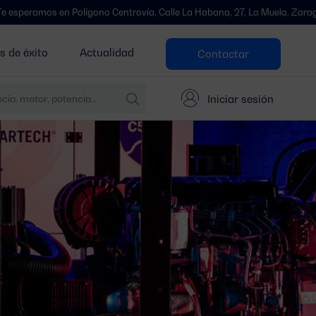
Polígono Centrovía, Calle La Habana, 27, La Muela, Zaragoza.
¡Nos
s de éxito
Actualidad
Contactar
Iniciar sesión