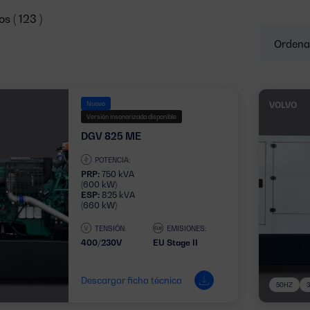
s ( 123 )
Nuevo
VOLVO
Versión insonorizada disponible
DGV 825 ME
POTENCIA:
PRP:
750 kVA
(600 kW)
ESP:
825 kVA
(660 kW)
TENSIÓN:
EMISIONES:
400/230V
EU Stage II
Descargar ficha técnica
50HZ