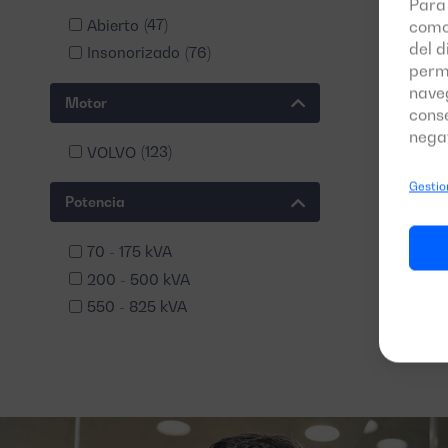
Para 
Abierto
(47)
como
del d
Insonorizado
(76)
perm
naveg
Motor
conse
negat
VOLVO
(123)
Gestion
Potencia
70 - 175 kVA
200 - 500 kVA
550 - 825 kVA