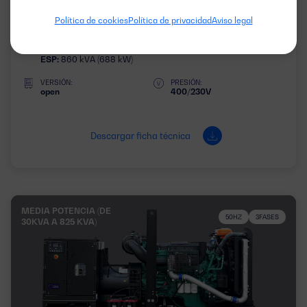
DGCS 860 ST
Política de cookies
Política de privacidad
Aviso legal
POTENCIA:
MOTOR:
PRP:
808 kVA (646 kW)
CUMMINS QSK23-G3
ESP:
860 kVA (688 kW)
VERSIÓN:
PRESIÓN:
open
400/230V
Descargar ficha técnica
MEDIA POTENCIA (DE
50HZ
3FASES
30KVA A 825 KVA)