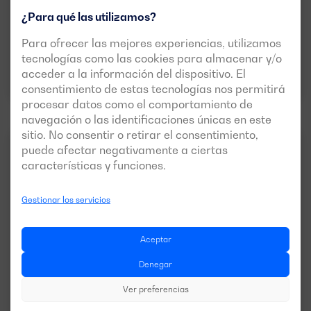
VERSIÓN:
PRESIÓN:
¿Para qué las utilizamos?
soundproof
400/230V
Para ofrecer las mejores experiencias, utilizamos
tecnologías como las cookies para almacenar y/o
Descargar ficha técnica
acceder a la información del dispositivo. El
consentimiento de estas tecnologías nos permitirá
procesar datos como el comportamiento de
navegación o las identificaciones únicas en este
sitio. No consentir o retirar el consentimiento,
MEDIA POTENCIA (DE
puede afectar negativamente a ciertas
50HZ
3FASES
30KVA A 825 KVA)
características y funciones.
Gestionar los servicios
Aceptar
Denegar
Ver preferencias
Versión abierta disponible