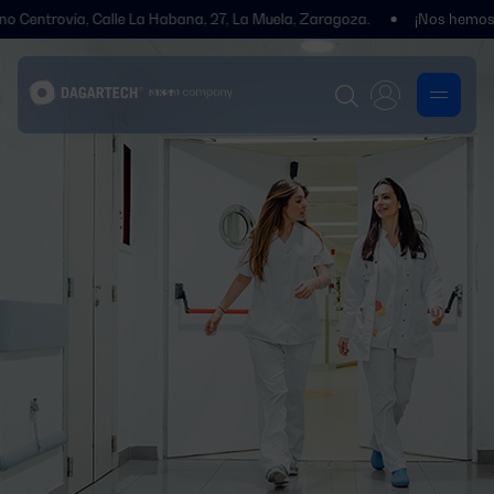
ía, Calle La Habana, 27, La Muela, Zaragoza.
¡Nos hemos trasladad