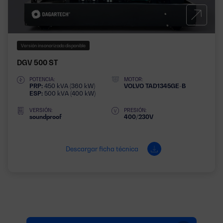
Versión insonorizada disponible
DGV 500 ST
POTENCIA:
MOTOR:
PRP:
450 kVA (360 kW)
VOLVO TAD1345GE-B
ESP:
500 kVA (400 kW)
VERSIÓN:
PRESIÓN:
soundproof
400/230V
Descargar ficha técnica