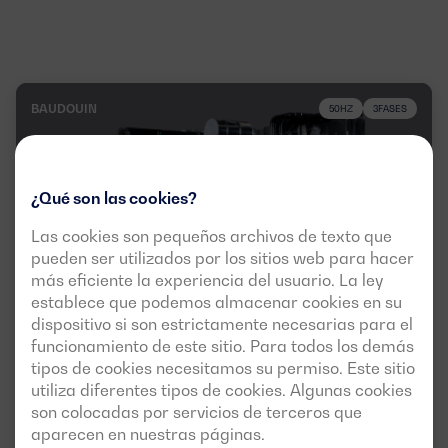
BAUDOUIN
50HZ
3FASES
¿Qué son las cookies?
Las cookies son pequeños archivos de texto que
pueden ser utilizados por los sitios web para hacer
más eficiente la experiencia del usuario. La ley
establece que podemos almacenar cookies en su
dispositivo si son estrictamente necesarias para el
Versión insonorizada disponible
funcionamiento de este sitio. Para todos los demás
tipos de cookies necesitamos su permiso. Este sitio
DGB 1000 ST
utiliza diferentes tipos de cookies. Algunas cookies
POTENCIA:
MOTOR:
son colocadas por servicios de terceros que
PRP:
930 kVA (744 kW)
BAUDOUIN 6M31G1000/5
aparecen en nuestras páginas.
ESP:
1010 kVA (808 kW)