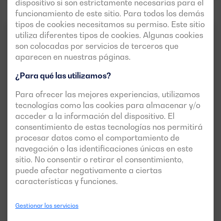
dispositivo si son estrictamente necesarias para el
funcionamiento de este sitio. Para todos los demás
tipos de cookies necesitamos su permiso. Este sitio
MEDIA POTENCIA (DE
utiliza diferentes tipos de cookies. Algunas cookies
50HZ
3FASES
30KVA A 825 KVA)
son colocadas por servicios de terceros que
aparecen en nuestras páginas.
¿Para qué las utilizamos?
Para ofrecer las mejores experiencias, utilizamos
tecnologías como las cookies para almacenar y/o
acceder a la información del dispositivo. El
consentimiento de estas tecnologías nos permitirá
procesar datos como el comportamiento de
Versión abierta disponible
navegación o las identificaciones únicas en este
sitio. No consentir o retirar el consentimiento,
BGBS 35 ST
puede afectar negativamente a ciertas
POTENCIA:
MOTOR:
características y funciones.
PRP:
30 kVA (24 kW)
BAUDOUIN 4M06G6D0/S
ESP:
33 kVA (26 kW)
Gestionar los servicios
VERSIÓN:
PRESIÓN:
open
400/230V