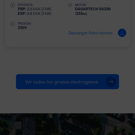
POTENCIA:
MOTOR:
PRP:
3,5 kVA (2 kW)
DAGARTECH SV230
ESP:
3,8 kVA (2 kW)
(223cc)
PRESIÓN:
230V
Descargar ficha técnica
Ver todos los grupos electrógenos