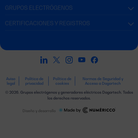
GRUPOS ELECTRÓGENOS
CERTIFICACIONES Y REGISTROS
Aviso
Política de
Política de
Normas de Seguridad y
legal
privacidad
cookies
Acceso a Dagartech
© 2026. Grupos electrógenos y generadores eléctricos Dagartech. Todos
los derechos reservados.
Diseño y desarrollo