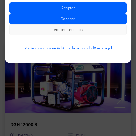
Aceptar
Descargar ficha técnica
Denegar
Ver preferencias
Política de cookies
Política de privacidad
Aviso legal
RESIDENCIAL
50HZ
1FASES
DGH 12000 R
POTENCIA:
MOTOR: