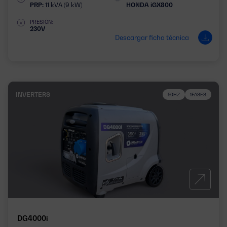
PRP:
11 kVA (9 kW)
HONDA iGX800
PRESIÓN:
230V
Descargar ficha técnica
INVERTERS
50HZ
1FASES
DG4000i