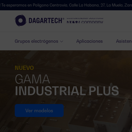
os en Polígono Centrovía, Calle La Habana, 27, La Muela, Zaragoza.
Grupos electrógenos
Aplicaciones
Asisten
NUEVO
GAMA
INDUSTRIAL PLUS
Ver modelos