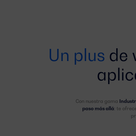
Un plus
de v
apli
Con nuestra gama
Industr
paso más allá
: te ofre
pr