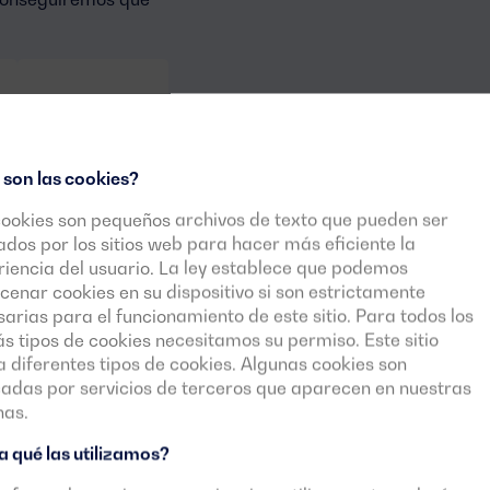
De 275 a 550 kVA
de potencia
 son las cookies?
cookies son pequeños archivos de texto que pueden ser
zados por los sitios web para hacer más eficiente la
iencia del usuario. La ley establece que podemos
enar cookies en su dispositivo si son estrictamente
arias para el funcionamiento de este sitio. Para todos los
 tipos de cookies necesitamos su permiso. Este sitio
za diferentes tipos de cookies. Algunas cookies son
cadas por servicios de terceros que aparecen en nuestras
nas.
 qué las utilizamos?