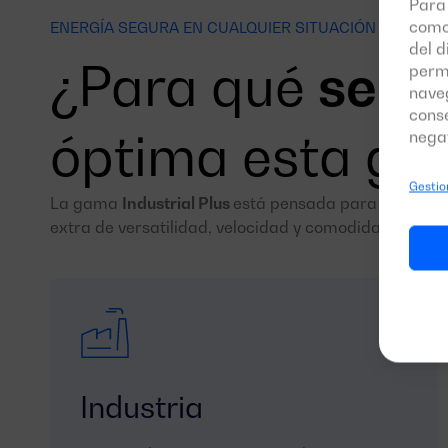
Para 
como
ENERGÍA SEGURA EN CUALQUIER SITUACIÓN
del d
¿Para qué
sect
perm
naveg
conse
óptima esta g
negat
Gestion
La gama
Industrial Plus
está pensada para aplicaci
extra de versatilidad, velocidad y comodidad en la r
Industria