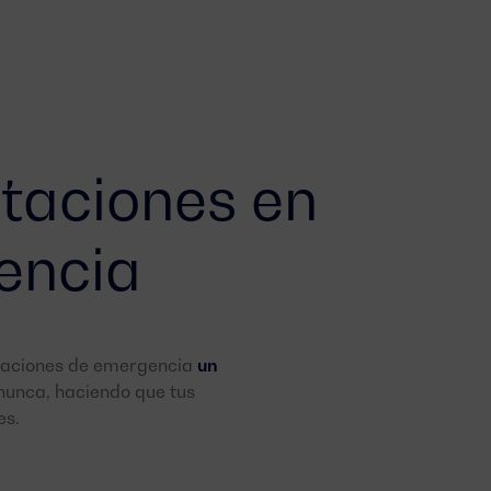
staciones en
encia
icaciones de emergencia
un
unca, haciendo que tus
es.