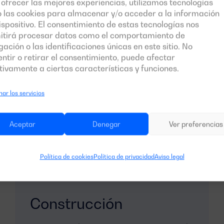
ofrecer las mejores experiencias, utilizamos tecnologías
 las cookies para almacenar y/o acceder a la información
ispositivo. El consentimiento de estas tecnologías nos
ores
es
itirá procesar datos como el comportamiento de
ación o las identificaciones únicas en este sitio. No
ntir o retirar el consentimiento, puede afectar
ama?
ivamente a ciertas características y funciones.
ar los servicios
ones de
emergencia
, donde se requiere un
espuesta.
Aceptar
Denegar
Ver preferencias
Política de cookies
Política de privacidad
Aviso legal
Construcción