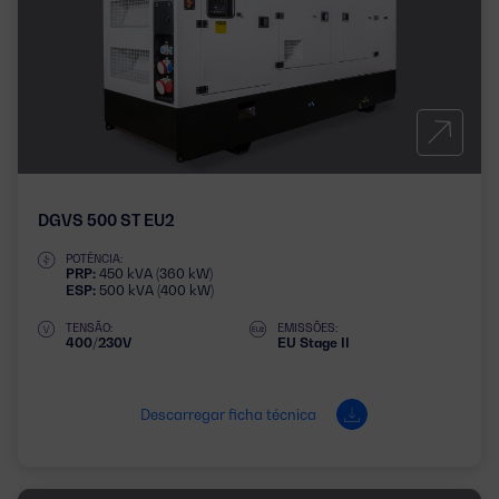
DGVS 500 ST EU2
POTÊNCIA:
PRP:
450 kVA (360 kW)
ESP:
500 kVA (400 kW)
TENSÃO:
EMISSÕES:
400/230V
EU Stage II
Descarregar ficha técnica