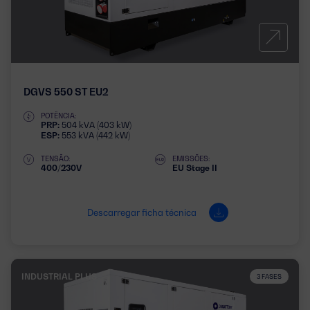
DGVS 550 ST EU2
POTÊNCIA:
PRP:
504 kVA (403 kW)
ESP:
553 kVA (442 kW)
TENSÃO:
EMISSÕES:
400/230V
EU Stage II
Descarregar ficha técnica
INDUSTRIAL PLUS
3 FASES