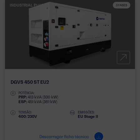
INDUSTRIAL PLUS
3 FASES
DGVS 450 ST EU2
POTÊNCIA:
PRP:
413 kVA (330 kW)
ESP:
451 kVA (361 kW)
TENSÃO:
EMISSÕES:
400/230V
EU Stage II
Descarregar ficha técnica