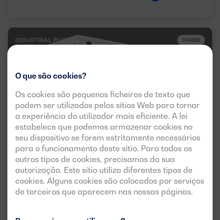
INDUSTRIAL PLUS
3 FASES
O que são cookies?
Os cookies são pequenos ficheiros de texto que
podem ser utilizados pelos sítios Web para tornar
a experiência do utilizador mais eficiente. A lei
estabelece que podemos armazenar cookies no
seu dispositivo se forem estritamente necessários
para o funcionamento deste sítio. Para todos os
outros tipos de cookies, precisamos da sua
DGVS 330 ST EU2
autorização. Este sítio utiliza diferentes tipos de
POTÊNCIA:
cookies. Alguns cookies são colocados por serviços
PRP:
304 kVA (243 kW)
de terceiros que aparecem nas nossas páginas.
ESP:
332 kVA (266 kW)
TENSÃO:
EMISSÕES:
400/230V
EU Stage II