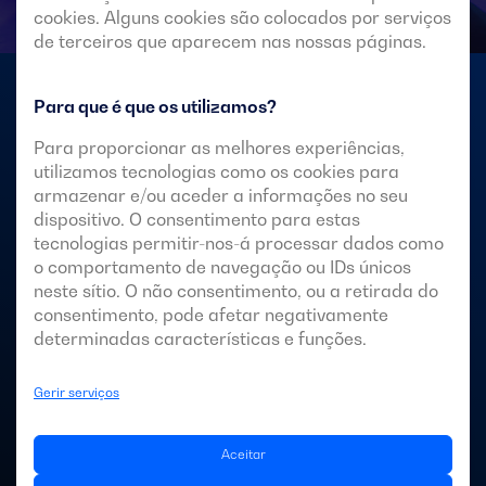
cookies. Alguns cookies são colocados por serviços
de terceiros que aparecem nas nossas páginas.
Para que é que os utilizamos?
Grupos geradores para todos
os setores
Para proporcionar as melhores experiências,
utilizamos tecnologias como os cookies para
armazenar e/ou aceder a informações no seu
dispositivo. O consentimento para estas
Onde quer que haja um desafio tecnológico, irá
tecnologias permitir-nos-á processar dados como
encontrar-nos com uma nova solução energética.
o comportamento de navegação ou IDs únicos
neste sítio. O não consentimento, ou a retirada do
consentimento, pode afetar negativamente
determinadas características e funções.
Aplicações
Gerir serviços
Aceitar