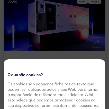
VOLVO
60HZ
3 FASES
DGVSW 650 ST
POTÊNCIA:
PRP:
735 kVA (588 kW)
O que são cookies?
ESP:
807 kVA (646 kW)
Os cookies são pequenos ficheiros de texto que
TENSÃO:
EMISSÕES:
480/277V
EU Stage II
podem ser utilizados pelos sítios Web para tornar
a experiência do utilizador mais eficiente. A lei
estabelece que podemos armazenar cookies no
seu dispositivo se forem estritamente necessários