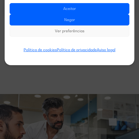
Descarregar ficha técnica
Aceitar
Negar
Ver preferências
Ver mais modelos
Política de cookies
Política de privacidade
Aviso legal