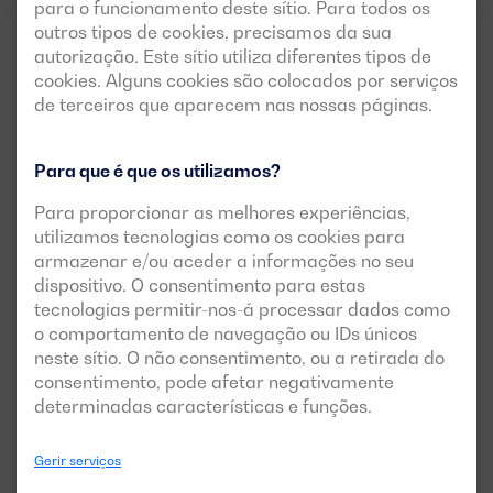
para o funcionamento deste sítio. Para todos os
VOLVO
3 FASES
outros tipos de cookies, precisamos da sua
autorização. Este sítio utiliza diferentes tipos de
cookies. Alguns cookies são colocados por serviços
de terceiros que aparecem nas nossas páginas.
Para que é que os utilizamos?
Para proporcionar as melhores experiências,
utilizamos tecnologias como os cookies para
armazenar e/ou aceder a informações no seu
Versão insonorizada disponível
dispositivo. O consentimento para estas
tecnologias permitir-nos-á processar dados como
DGV 770 ME
o comportamento de navegação ou IDs únicos
POTÊNCIA:
neste sítio. O não consentimento, ou a retirada do
PRP:
708 kVA (566 kW)
consentimento, pode afetar negativamente
ESP:
775 kVA (620 kW)
determinadas características e funções.
TENSÃO:
EMISSÕES:
400/230V
EU Stage II
Gerir serviços