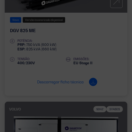
Novo
Versão insonorizada disponível
DGV 825 ME
POTÊNCIA:
PRP:
750 kVA (600 kW)
ESP:
825 kVA (660 kW)
TENSÃO:
EMISSÕES:
400/230V
EU Stage II
Descarregar ficha técnica
VOLVO
50HZ
3 FASES