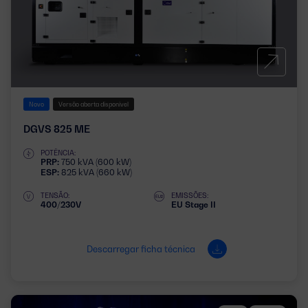
Novo
Versão aberta disponível
DGVS 825 ME
POTÊNCIA:
PRP:
750 kVA (600 kW)
ESP:
825 kVA (660 kW)
TENSÃO:
EMISSÕES:
400/230V
EU Stage II
Descarregar ficha técnica