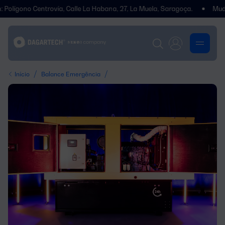
 Centrovía, Calle La Habana, 27, La Muela, Saragoça.
Mudámos de 
/
/
Início
Balance Emergência