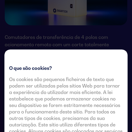
Comutadores de transferência de 4 polos com
acionamento remoto com um corte totalmente
aparente. Permitem a transferência em carga de duas
fontes de alimentação trifásicas através de contactos
remotos sem tensão, a partir de um controlador
O que são cookies?
automático externo, utilizando uma lógica de impulsos
Os cookies são pequenos ficheiros de texto que
ou um interruptor.
podem ser utilizados pelos sítios Web para tornar
a experiência do utilizador mais eficiente. A lei
Estes são concebidos para utilização em sistemas de
estabelece que podemos armazenar cookies no
baixa tensão que admitem uma breve interrupção da
seu dispositivo se forem estritamente necessários
energia durante a transferência.
para o funcionamento deste sítio. Para todos os
outros tipos de cookies, precisamos da sua
autorização. Este sítio utiliza diferentes tipos de
cookies. Alguns cookies são colocados por serviços