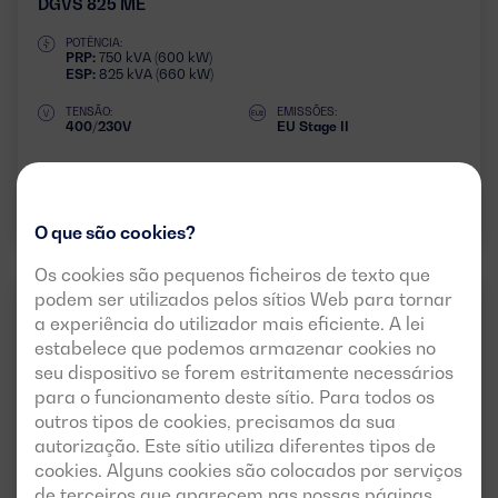
DGVS 825 ME
POTÊNCIA:
PRP:
750 kVA (600 kW)
ESP:
825 kVA (660 kW)
TENSÃO:
EMISSÕES:
400/230V
EU Stage II
Descarregar ficha técnica
O que são cookies?
Os cookies são pequenos ficheiros de texto que
podem ser utilizados pelos sítios Web para tornar
MÉDIA POTÊNCIA (DE 30
50HZ
3 FASES
KVA A 825 KVA)
a experiência do utilizador mais eficiente. A lei
estabelece que podemos armazenar cookies no
seu dispositivo se forem estritamente necessários
para o funcionamento deste sítio. Para todos os
outros tipos de cookies, precisamos da sua
autorização. Este sítio utiliza diferentes tipos de
cookies. Alguns cookies são colocados por serviços
de terceiros que aparecem nas nossas páginas.