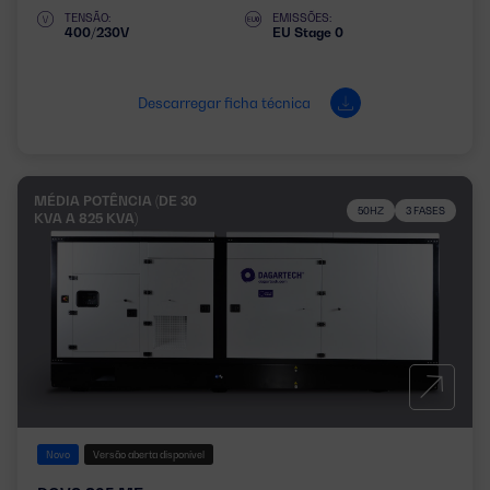
TENSÃO:
EMISSÕES:
400/230V
EU Stage 0
Descarregar ficha técnica
MÉDIA POTÊNCIA (DE 30
50HZ
3 FASES
KVA A 825 KVA)
Novo
Versão aberta disponível