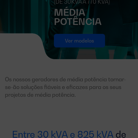
(DE 30KVA A 770 KVA)
MÉDIA
POTÊNCIA
Ver modelos
Os nossos geradores de média potência tornar-
se-ão soluções fiáveis e eficazes para os seus
projetos de média potência.
Entre 30 kVA e 825 kVA
de