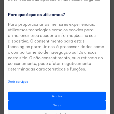
Novo
Versão aberta disponível
Para que é que os utilizamos?
DGBS 825 ME
Para proporcionar as melhores experiências,
utilizamos tecnologias como os cookies para
POTÊNCIA:
PRP:
750 kVA (600 kW)
armazenar e/ou aceder a informações no seu
ESP:
825 kVA (660 kW)
dispositivo. O consentimento para estas
tecnologias permitir-nos-á processar dados como
TENSÃO:
EMISSÕES:
400/230V
EU Stage 0
o comportamento de navegação ou IDs únicos
neste sítio. O não consentimento, ou a retirada do
consentimento, pode afetar negativamente
Descarregar ficha técnica
determinadas características e funções.
Gerir serviços
Aceitar
Ver mais modelos
Negar