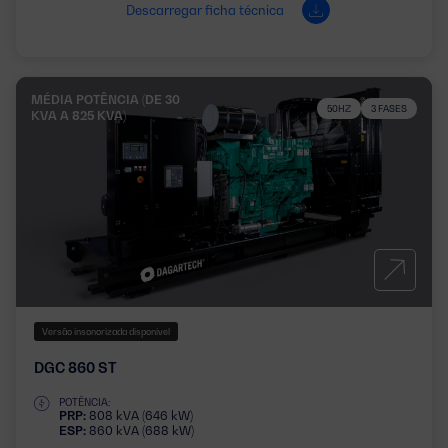
Descarregar ficha técnica
MÉDIA POTÊNCIA (DE 30
50HZ
3 FASES
KVA A 825 KVA)
Versão insonorizada disponível
DGC 860 ST
POTÊNCIA:
PRP:
808 kVA (646 kW)
ESP:
860 kVA (688 kW)