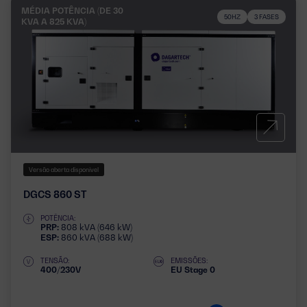
MÉDIA POTÊNCIA (DE 30
50HZ
3 FASES
KVA A 825 KVA)
Versão aberta disponível
DGCS 860 ST
POTÊNCIA:
PRP:
808 kVA (646 kW)
ESP:
860 kVA (688 kW)
TENSÃO:
EMISSÕES:
400/230V
EU Stage 0