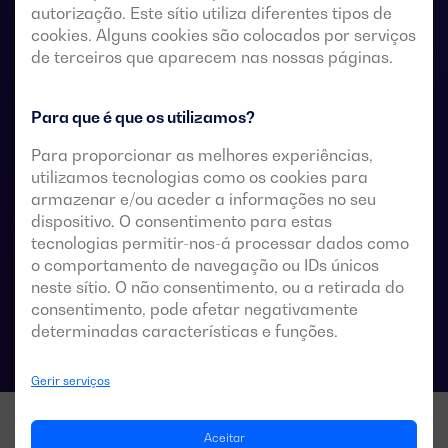
autorização. Este sítio utiliza diferentes tipos de
remotos sem tensão, a partir de um controlador
cookies. Alguns cookies são colocados por serviços
automático externo, utilizando uma lógica de impulsos
de terceiros que aparecem nas nossas páginas.
ou um interruptor.
Estes são concebidos para utilização em sistemas de
Para que é que os utilizamos?
baixa tensão que admitem uma breve interrupção da
Para proporcionar as melhores experiências,
energia durante a transferência.
utilizamos tecnologias como os cookies para
armazenar e/ou aceder a informações no seu
dispositivo. O consentimento para estas
tecnologias permitir-nos-á processar dados como
Especificações técnicas das comutações
o comportamento de navegação ou IDs únicos
neste sítio. O não consentimento, ou a retirada do
consentimento, pode afetar negativamente
determinadas características e funções.
Gerir serviços
Aceitar