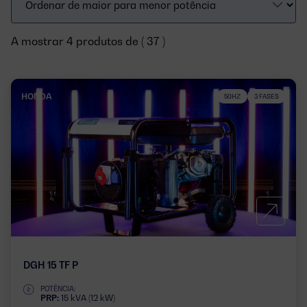
A mostrar 4 produtos de ( 37 )
HONDA
50HZ
3 FASES
DGH 15 TF P
POTÊNCIA:
PRP:
15 kVA (12 kW)