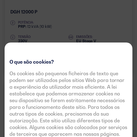
DGH 12000 P
POTÊNCIA:
PRP:
12 kVA (10 kW)
TENSÃO:
EMISSÕES:
230V
EU Stage V
Descarregar ficha técnica
O que são cookies?
Os cookies são pequenos ficheiros de texto que
podem ser utilizados pelos sítios Web para tornar
a experiência do utilizador mais eficiente. A lei
HONDA
50HZ
3 FASES
estabelece que podemos armazenar cookies no
seu dispositivo se forem estritamente necessários
para o funcionamento deste sítio. Para todos os
outros tipos de cookies, precisamos da sua
autorização. Este sítio utiliza diferentes tipos de
cookies. Alguns cookies são colocados por serviços
de terceiros que aparecem nas nossas páginas.