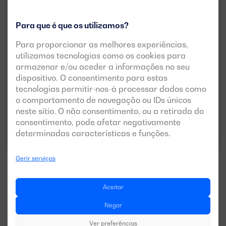
Para que é que os utilizamos?
Para proporcionar as melhores experiências,
DGH 12 TF P
utilizamos tecnologias como os cookies para
POTÊNCIA:
armazenar e/ou aceder a informações no seu
PRP:
12,5 kVA (10 kW)
dispositivo. O consentimento para estas
TENSÃO:
EMISSÕES:
tecnologias permitir-nos-á processar dados como
400/230V
EU Stage V
o comportamento de navegação ou IDs únicos
neste sítio. O não consentimento, ou a retirada do
consentimento, pode afetar negativamente
Descarregar ficha técnica
determinadas características e funções.
Gerir serviços
Aceitar
Ver mais modelos
Negar
Ver preferências