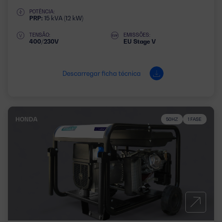
POTÊNCIA:
PRP:
15 kVA (12 kW)
TENSÃO:
EMISSÕES:
400/230V
EU Stage V
Descarregar ficha técnica
HONDA
50HZ
1 FASE