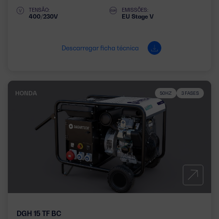
TENSÃO:
EMISSÕES:
400/230V
EU Stage V
Descarregar ficha técnica
HONDA
50HZ
3 FASES
DGH 15 TF BC