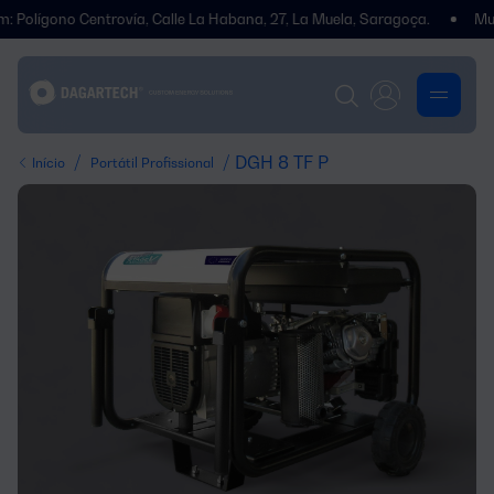
gono Centrovía, Calle La Habana, 27, La Muela, Saragoça.
Mudámos
/
/ DGH 8 TF P
Início
Portátil Profissional