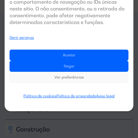
o comportamento de navegação ou IDs únicos
neste sítio. O não consentimento, ou a retirada do
consentimento, pode afetar negativamente
determinadas características e funções.
Para que
setores
é indicado
Gerir serviços
este gerador?
Aceitar
Negar
Ver preferências
Política de cookies
Política de privacidade
Aviso legal
Aluguer de 
maquinaria
Construção