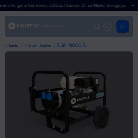
olígono Centrovía, Calle La Habana, 27, La Muela, Saragoça.
Mudá
/
/ DGH 9000 B
Início
Portátil Básica