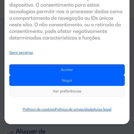
dispositivo. O consentimento para estas
tecnologias permitir-nos-á processar dados como
o comportamento de navegação ou IDs únicos
neste sítio. O não consentimento, ou a retirada do
consentimento, pode afetar negativamente
Para que
setores
é indicado
determinadas características e funções.
este gerador?
Gerir serviços
Aceitar
Negar
Ver preferências
Agricultura e 
Política de cookies
Política de privacidade
Aviso legal
pecuária
Aluguer de 