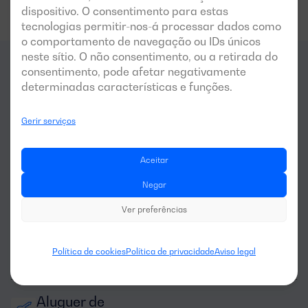
dispositivo. O consentimento para estas
tecnologias permitir-nos-á processar dados como
o comportamento de navegação ou IDs únicos
neste sítio. O não consentimento, ou a retirada do
consentimento, pode afetar negativamente
Para que
setores
é indicado
determinadas características e funções.
este gerador?
Gerir serviços
Aceitar
Negar
Ver preferências
Agricultura e 
Política de cookies
Política de privacidade
Aviso legal
pecuária
Aluguer de 