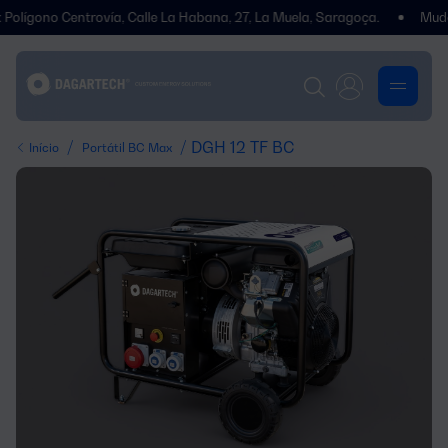
ono Centrovía, Calle La Habana, 27, La Muela, Saragoça.
Mudámos d
/
/ DGH 12 TF BC
Início
Portátil BC Max