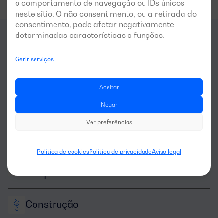
o comportamento de navegação ou IDs únicos
neste sítio. O não consentimento, ou a retirada do
consentimento, pode afetar negativamente
determinadas características e funções.
Para que
setores
é indicado
Gerir serviços
este gerador?
Aceitar
Negar
Ver preferências
Política de cookies
Política de privacidade
Aviso legal
Aluguer de 
maquinaria
Construção