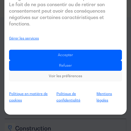
Le fait de ne pas consentir ou de retirer son
consentement peut avoir des conséquences
négatives sur certaines caractéristiques et
fonctions.
Pour quels
secteurs
ce
Gérer les services
générateur est-il optimal?
Accepter
Refuser
Voir les préférences
Politique en matière de
Politique de
Mentions
cookies
confidentialité
légales
Location de 
machinerie
Construction