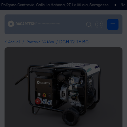
gono Centrovía, Calle La Habana, 27, La Muela, Saragosse.
Nous avo
/
/ DGH 12 TF BC
Accueil
Portable BC Max