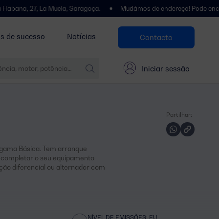
 La Muela, Saragoça.
Mudámos de endereço! Pode encontrar-nos em:
as de sucesso
Notícias
Contacto
Iniciar sessão
Partilhar:
 gama Básica. Tem arranque
e completar o seu equipamento
ção diferencial ou alternador com
NÍVEL DE EMISSÕES: EU