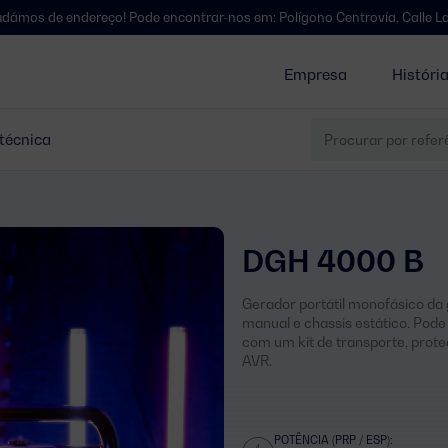
ereço! Pode encontrar-nos em: Polígono Centrovía, Calle La Habana, 27,
Empresa
Históri
 técnica
DGH 4000 B
Gerador portátil monofásico da
manual e chassis estático. Pod
com um kit de transporte, prote
AVR.
POTÊNCIA (PRP / ESP):