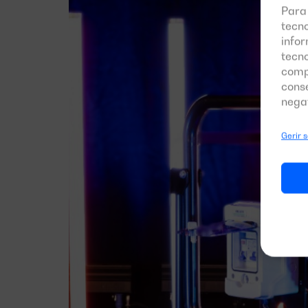
Para
tecn
infor
tecn
comp
cons
nega
Gerir 