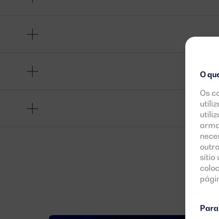
O qu
Os c
utili
utili
arma
neces
outro
sítio
colo
pági
Para 