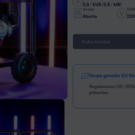
3,5 / kVA (3,5 / kW)
Versão:
TENS
Aberto
230
Ficha técnica
Grupo gerador EU St
Regulamento (UE) 2016/
poluentes