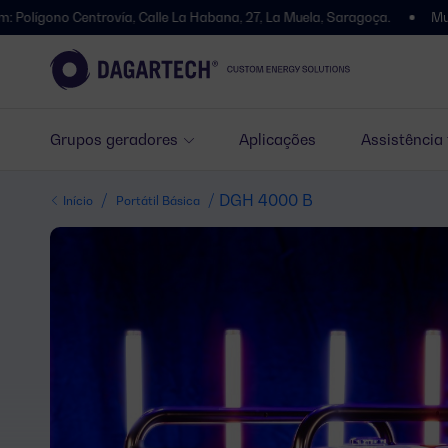
ntrovía, Calle La Habana, 27, La Muela, Saragoça.
Mudámos de end
Grupos geradores
Aplicações
Assistência
/
/ DGH 4000 B
Início
Portátil Básica