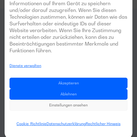
Informationen auf Ihrem Gerät zu speichern
und/oder darauf zuzugreifen. Wenn Sie diesen
Technologien zustimmen, können wir Daten wie das
Surfverhalten oder eindeutige IDs auf dieser
Für welche
Bereiche
ist dieser
Website verarbeiten. Wenn Sie Ihre Zustimmung
nicht erteilen oder zurückziehen, kann dies zu
Generator am besten
Beeinträchtigungen bestimmter Merkmale und
Funktionen führen.
geeignet?
Dienste verwalten
Akzeptieren
Ablehnen
Einstellungen ansehen
Landwirtschaft und 
Viehzucht
Cookie-Richtlinie
Datenschutzerklärung
Rechtlicher Hinweis
Maschinenvermietung