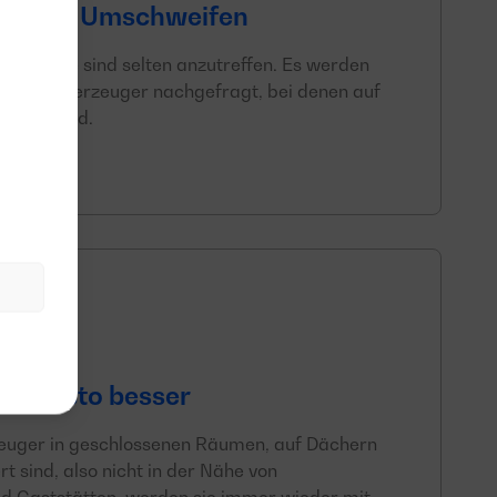
it ohne Umschweifen
nsprüche sind selten anzutreffen. Es werden
ge Stromerzeuger nachgefragt, bei denen auf
chtet wird.
m, desto besser
euger in geschlossenen Räumen, auf Dächern
ert sind, also nicht in der Nähe von