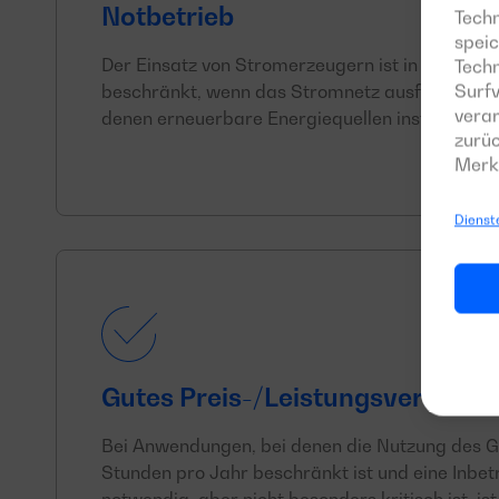
Notbetrieb
Techn
speic
Der Einsatz von Stromerzeugern ist in der Regel
Tech
Surfv
beschränkt, wenn das Stromnetz ausfällt oder 
verar
denen erneuerbare Energiequellen instabil sind
zurüc
Merk
Dienst
Gutes Preis-/Leistungsverhältni
Bei Anwendungen, bei denen die Nutzung des G
Stunden pro Jahr beschränkt ist und eine Inb