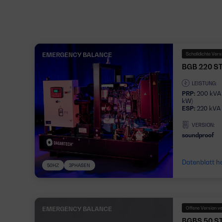
EMERGENCY BALANCE
Schalldichte Vers
BGB 220 S
LEISTUNG:
PRP:
200 kVA 
kW)
ESP:
220 kVA 
VERSION:
soundproof
Datenblatt h
50HZ
3PHASEN
EMERGENCY BALANCE
Offene Version v
BGBS 50 S