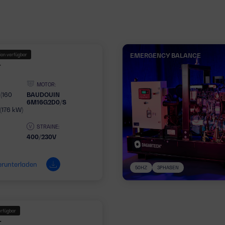
ion verfügbar
EMERGENCY BALANCE
T
MOTOR:
(160
BAUDOUIN
6M16G2D0/S
(176 kW)
STRAINE:
400/230V
erunterladen
50HZ
3PHASEN
erfügbar
T