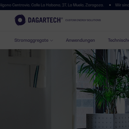
ovía, Calle La Habana, 27, La Muela, Zaragoza.
Wir sind umgezogen! 
Stromaggregate
Anwendungen
Technisch