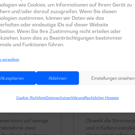
Zuverlässigke
ologien wie Cookies, um Informationen auf Ihrem Gerät zu
hern und/oder darauf zuzugreifen. Wenn Sie diesen
 auf Notfälle
Besonders spezielle A
nologien zustimmen, können wir Daten wie das
erhalten oder eindeutige IDs auf dieser Website
um Zeiträume, in
besonders zuverlässi
beiten. Wenn Sie Ihre Zustimmung nicht erteilen oder
, zu überbrücken.
Nebenleistungen verzi
kziehen, kann dies zu Beeinträchtigungen bestimmter
male und Funktionen führen.
e verwalten
Akzeptieren
Ablehnen
Einstellungen ansehen
Cookie-Richtlinie
Datenschutzerklärung
Rechtlicher Hinweis
s
Je weniger Lär
enerators auf wenige
Obwohl die Stromerz
etriebnahme zwar
und in Kellern installi