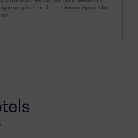
d Gaststätten, werden sie immer wieder mit
ungen ausgestattet, die den Geräuschpegel der
ken.
tels
e