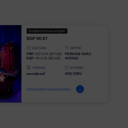
Schalldichte Version verfügbar
BGP 110 ST
LEISTUNG:
MOTOR:
PRP:
100 kVA (80 kW)
PERKINS 1104C-
ESP:
110 kVA (88 kW)
44TAG2
VERSION:
STRAINE:
soundproof
400/230V
Datenblatt herunterladen