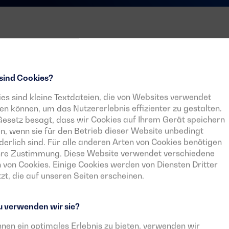
telgewerbe
sind Cookies?
es sind kleine Textdateien, die von Websites verwendet
ihren Strombedarf
. Die
n können, um das Nutzererlebnis effizienter zu gestalten.
esetz besagt, dass wir Cookies auf Ihrem Gerät speichern
h bestimmt und weisen häufig
n, wenn sie für den Betrieb dieser Website unbedingt
derlich sind. Für alle anderen Arten von Cookies benötigen
Ihre Zustimmung. Diese Website verwendet verschiedene
 von Cookies. Einige Cookies werden von Diensten Dritter
zt, die auf unseren Seiten erscheinen.
 verwenden wir sie?
nen ein optimales Erlebnis zu bieten, verwenden wir