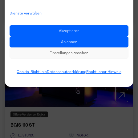
Datenblatt herunterladen
Dienste verwalten
Akzeptieren
Ablehnen
EMERGENCY BALANCE
50HZ
3PHASEN
Einstellungen ansehen
Cookie-Richtlinie
Datenschutzerklärung
Rechtlicher Hinweis
Offene Version verfügbar
BGIS 110 ST
LEISTUNG:
MOTOR: