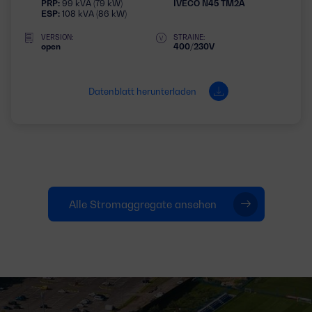
PRP:
99 kVA (79 kW)
IVECO N45 TM2A
ESP:
108 kVA (86 kW)
VERSION:
STRAINE:
open
400/230V
Datenblatt herunterladen
Alle Stromaggregate ansehen