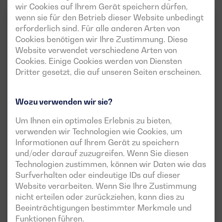
wir Cookies auf Ihrem Gerät speichern dürfen,
wenn sie für den Betrieb dieser Website unbedingt
EMERGENCY BALANCE
50HZ
3PHASEN
erforderlich sind. Für alle anderen Arten von
Cookies benötigen wir Ihre Zustimmung. Diese
Website verwendet verschiedene Arten von
Cookies. Einige Cookies werden von Diensten
Dritter gesetzt, die auf unseren Seiten erscheinen.
Wozu verwenden wir sie?
Um Ihnen ein optimales Erlebnis zu bieten,
verwenden wir Technologien wie Cookies, um
Offene Version verfügbar
Informationen auf Ihrem Gerät zu speichern
BGBS 500 ST
und/oder darauf zuzugreifen. Wenn Sie diesen
Technologien zustimmen, können wir Daten wie das
LEISTUNG:
MOTOR:
Surfverhalten oder eindeutige IDs auf dieser
PRP:
450 kVA (360 kW)
BAUDOUIN 6M21G500/5
ESP:
499 kVA (399 kW)
Website verarbeiten. Wenn Sie Ihre Zustimmung
nicht erteilen oder zurückziehen, kann dies zu
VERSION:
STRAINE:
open
400/230V
Beeinträchtigungen bestimmter Merkmale und
Funktionen führen.