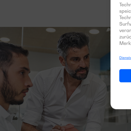
Techn
speic
Tech
Surfv
verar
zurüc
Merk
Dienst