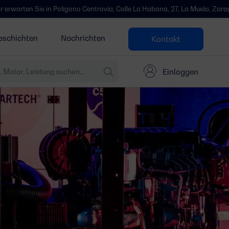
 Polígono Centrovía, Calle La Habana, 27, La Muela, Zaragoza.
Wir s
eschichten
Nachrichten
Kontakt
Einloggen