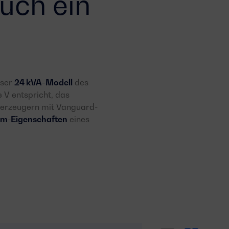
uch ein
nser
24 kVA-Modell
des
V entspricht, das
merzeugern mit Vanguard-
um
-
Eigenschaften
eines