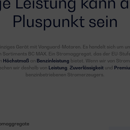
ge Leistung kann a
Pluspunkt sein
 einziges Gerät mit Vanguard-Motoren. Es handelt sich um u
n Sortiments BC MAX. Ein Stromaggregat, das der EU-Stufe 
n
Höchstmaß
an
Benzinleistung
bietet. Wenn wir von Stro
echen wir deshalb von
Leistung
,
Zuverlässigkeit
und
Premi
benzinbetriebenen Stromerzeugers.
tromaggregate