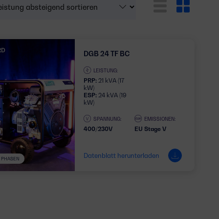
RD
DGB 24 TF BC
LEISTUNG:
PRP:
21 kVA (17
kW)
ESP:
24 kVA (19
kW)
SPANNUNG:
EMISSIONEN:
400/230V
EU Stage V
Datenblatt herunterladen
3 PHASEN