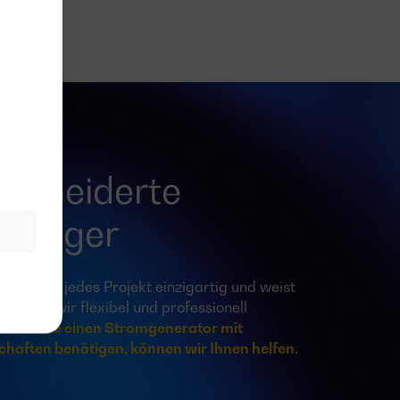
chneiderte
rzeuger
rper ist jedes Projekt einzigartig und weist
auf die wir flexibel und professionell
Wenn Sie einen Stromgenerator mit
haften benötigen, können wir Ihnen helfen.