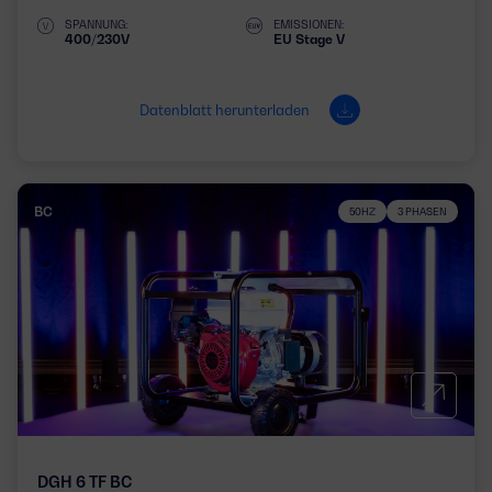
SPANNUNG:
EMISSIONEN:
400/230V
EU Stage V
Datenblatt herunterladen
BC
50HZ
3 PHASEN
DGH 6 TF BC