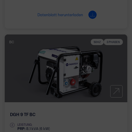
Datenblatt herunterladen
BC
50HZ
3 PHASEN
DGH 9 TF BC
LEISTUNG:
PRP:
8,1 kVA (6 kW)