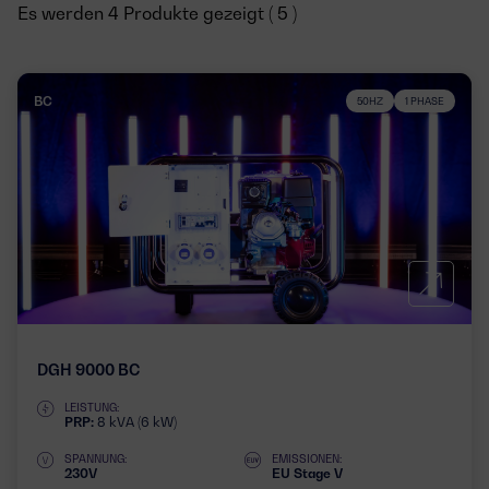
Es werden 4 Produkte gezeigt ( 5 )
BC
50HZ
1 PHASE
DGH 9000 BC
LEISTUNG:
PRP:
8 kVA (6 kW)
SPANNUNG:
EMISSIONEN:
230V
EU Stage V