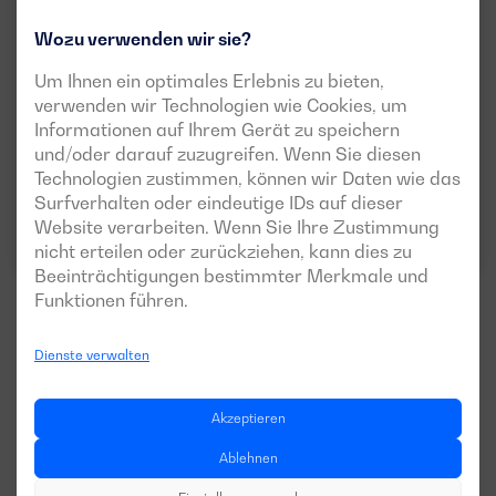
Wozu verwenden wir sie?
DGH 6000 BC
Um Ihnen ein optimales Erlebnis zu bieten,
LEISTUNG:
PRP:
5 kVA (4 kW)
verwenden wir Technologien wie Cookies, um
Informationen auf Ihrem Gerät zu speichern
SPANNUNG:
EMISSIONEN:
230V
EU Stage V
und/oder darauf zuzugreifen. Wenn Sie diesen
Technologien zustimmen, können wir Daten wie das
Surfverhalten oder eindeutige IDs auf dieser
Datenblatt herunterladen
Website verarbeiten. Wenn Sie Ihre Zustimmung
nicht erteilen oder zurückziehen, kann dies zu
Beeinträchtigungen bestimmter Merkmale und
Funktionen führen.
Dienste verwalten
Weitere Modelle ansehen
Akzeptieren
Ablehnen