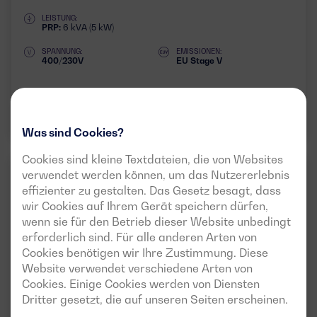
LEISTUNG:
PRP:
6 kVA (5 kW)
SPANNUNG:
EMISSIONEN:
400/230V
EU Stage V
Datenblatt herunterladen
Was sind Cookies?
Cookies sind kleine Textdateien, die von Websites
BC
verwendet werden können, um das Nutzererlebnis
50HZ
1 PHASE
effizienter zu gestalten. Das Gesetz besagt, dass
wir Cookies auf Ihrem Gerät speichern dürfen,
wenn sie für den Betrieb dieser Website unbedingt
erforderlich sind. Für alle anderen Arten von
Cookies benötigen wir Ihre Zustimmung. Diese
Website verwendet verschiedene Arten von
Cookies. Einige Cookies werden von Diensten
Dritter gesetzt, die auf unseren Seiten erscheinen.