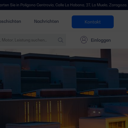
 Centrovía, Calle La Habana, 27, La Muela, Zaragoza.
Wir sind umge
eschichten
Nachrichten
Kontakt
Einloggen