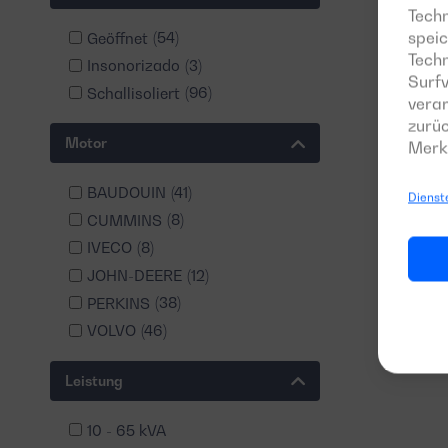
Techn
speic
Geöffnet
(54)
Tech
Insonorizado
(3)
Surfv
Schallisoliert
(96)
verar
zurüc
Motor
Merk
BAUDOUIN
(41)
Dienst
CUMMINS
(8)
IVECO
(8)
JOHN-DEERE
(12)
PERKINS
(38)
VOLVO
(46)
Leistung
10 - 65 kVA