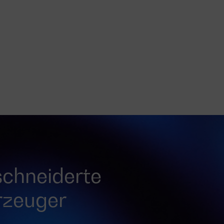
chneiderte
rzeuger