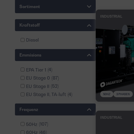
Sortiment
INDUSTRIAL
Kraftstoff
Diesel
Emmisions
EPA Tier 1
(4)
EU Stage 0
(87)
EU Stage II
(52)
EU Stage II, TA-luft
(4)
50HZ
3 PHASEN
Frequenz
INDUSTRIAL
50Hz
(107)
60Hz
(46)