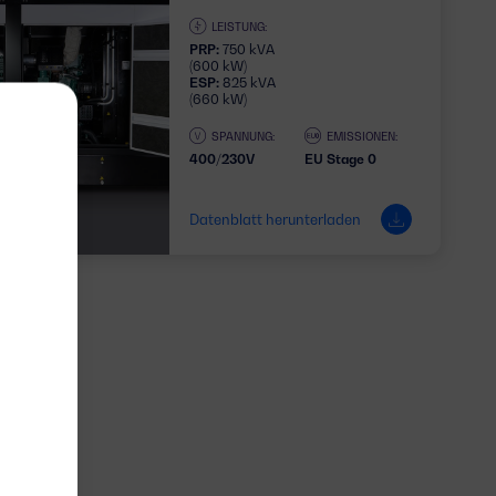
LEISTUNG:
PRP:
750 kVA
(600 kW)
ESP:
825 kVA
(660 kW)
SPANNUNG:
EMISSIONEN:
400/230V
EU Stage 0
Datenblatt herunterladen
3 PHASEN
n