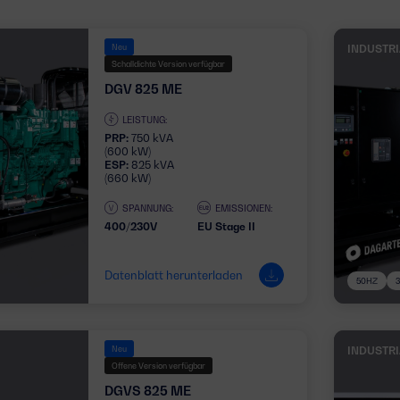
Neu
INDUSTR
Schalldichte Version verfügbar
DGV 825 ME
LEISTUNG:
PRP:
750 kVA
(600 kW)
ESP:
825 kVA
(660 kW)
SPANNUNG:
EMISSIONEN:
400/230V
EU Stage II
Datenblatt herunterladen
50HZ
Neu
INDUSTR
Offene Version verfügbar
DGVS 825 ME