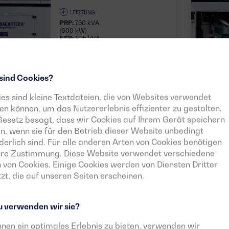
LEISTUNG:
PRP:
750 kVA
(600 kW)
ESP:
825 kVA
(660 kW)
SPANNUNG:
EMISSIONEN:
400/230V
EU Stage II
sind Cookies?
es sind kleine Textdateien, die von Websites verwendet
Datenblatt herunterladen
50HZ
n können, um das Nutzererlebnis effizienter zu gestalten.
esetz besagt, dass wir Cookies auf Ihrem Gerät speichern
n, wenn sie für den Betrieb dieser Website unbedingt
derlich sind. Für alle anderen Arten von Cookies benötigen
Ihre Zustimmung. Diese Website verwendet verschiedene
 von Cookies. Einige Cookies werden von Diensten Dritter
Weitere Modelle ansehe
zt, die auf unseren Seiten erscheinen.
 verwenden wir sie?
nen ein optimales Erlebnis zu bieten, verwenden wir