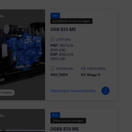
IAL
Neu
Schalldichte Version verfügbar
DGB 825 ME
LEISTUNG:
PRP:
750 kVA
(600 kW)
ESP:
825 kVA
(660 kW)
SPANNUNG:
EMISSIONEN:
400/230V
EU Stage 0
Datenblatt herunterladen
3 PHASEN
IAL
Neu
Offene Version verfügbar
DGBS 825 ME