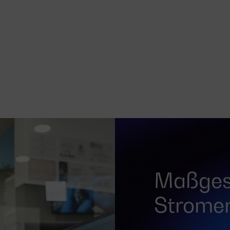
Maßges
Strome