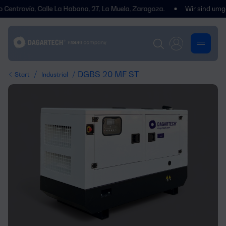
ovía, Calle La Habana, 27, La Muela, Zaragoza.
Wir sind umgezogen! 
/
/ DGBS 20 MF ST
Start
Industrial