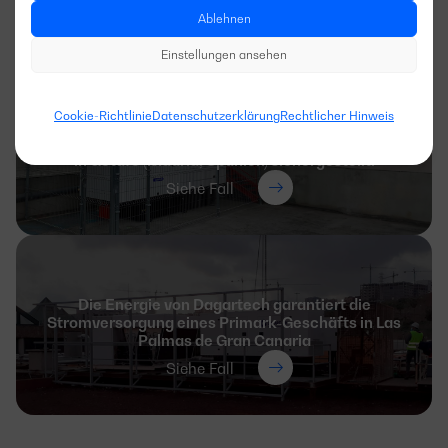
Siehe Fall
Ablehnen
Einstellungen ansehen
Cookie-Richtlinie
Datenschutzerklärung
Rechtlicher Hinweis
Mit einem Stromerzeuger von Dagartech wird die
Stromversorgung der Filiale von Correos Express
in Getafe (Madrid, Spanien) sichergestellt.
Siehe Fall
Die Energie von Dagartech garantiert die
Stromversorgung eines Primark-Geschäfts in Las
Palmas de Gran Canaria
Siehe Fall