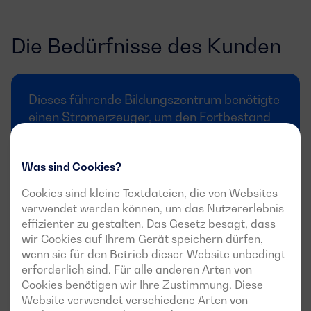
Die Bedürfnisse des Kunden
Dieses führende Bildungszentrum benötigte
einen Stromerzeuger, um den Fortbestand
seiner Anlagen zu gewährleisten, wobei die
Stille im Vordergrund stand.
Was sind Cookies?
Cookies sind kleine Textdateien, die von Websites
Hochwertige und zuverlässige Komponenten
sowie
verwendet werden können, um das Nutzererlebnis
eine
schnelle Reaktion
auf Stromausfälle waren die
effizienter zu gestalten. Das Gesetz besagt, dass
wesentlichen Anforderungen dieses Projekts.
wir Cookies auf Ihrem Gerät speichern dürfen,
Außerdem gab es folgende Anforderungen:
wenn sie für den Betrieb dieser Website unbedingt
Notstromversorgung mit einer Leistung von
700
erforderlich sind. Für alle anderen Arten von
kVA
.
Cookies benötigen wir Ihre Zustimmung. Diese
Website verwendet verschiedene Arten von
Ereignisüberwachung
und vollständige Anzeige