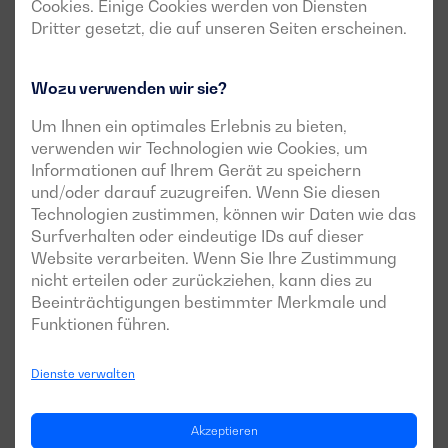
Cookies. Einige Cookies werden von Diensten
der motorbezogenen Informationen.
Dritter gesetzt, die auf unseren Seiten erscheinen.
Gewährleistung
einer Autonomie von mehr als 8
Stunden
(im Betrieb bei 100 % Ladung).
Wozu verwenden wir sie?
Minimierung des Geräuschpegels des Geräts
, um
eine möglichst leise Anlage zu erhalten.
Um Ihnen ein optimales Erlebnis zu bieten,
verwenden wir Technologien wie Cookies, um
Informationen auf Ihrem Gerät zu speichern
und/oder darauf zuzugreifen. Wenn Sie diesen
Technologien zustimmen, können wir Daten wie das
Ähnliche Erfolgsgeschichten
Surfverhalten oder eindeutige IDs auf dieser
Website verarbeiten. Wenn Sie Ihre Zustimmung
nicht erteilen oder zurückziehen, kann dies zu
Beeinträchtigungen bestimmter Merkmale und
Funktionen führen.
Dienste verwalten
Dagartech sichert die Stromversorgung für die
neue Forschungseinheit von iBET Biofarma in
Portugal
Akzeptieren