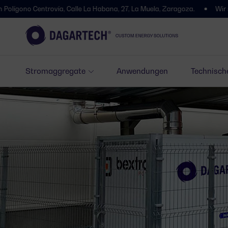
rovía, Calle La Habana, 27, La Muela, Zaragoza.
Wir sind umgezogen
Stromaggregate
Anwendungen
Technisch