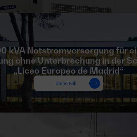
0 kVA Notstromversorgung für e
ung ohne Unterbrechung in der S
„Liceo Europeo de Madrid“
Siehe Fall