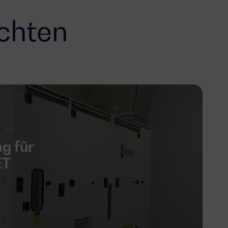
ichten
g für
ET