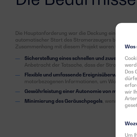
Die Hauptanforderung war die Deckung eines Leistu
automatischer Start des Stromerzeugers bei einem 
Was 
Zusammenhang mit diesem Projekt waren folgende:
Cooki
Sicherstellung eines schnellen und zuverlässigen
werde
Anbetracht der Tatsache, dass der Stromerzeuger 
Das G
Flexible und umfassende Ereignisüberwachung
s
dürfe
motorbezogenen Informationen, um Wartungs- od
erfor
Gewährleistung einer Autonomie von mehr als 
wir 
Arten
Minimierung des Geräuschpegels
, wenn die Anla
geset
Wozu
Um Ih