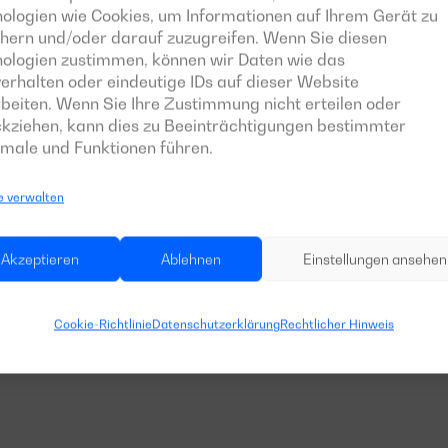
ologien wie Cookies, um Informationen auf Ihrem Gerät zu
hern und/oder darauf zuzugreifen. Wenn Sie diesen
FERUMFANG
nologien zustimmen, können wir Daten wie das
erhalten oder eindeutige IDs auf dieser Website
beiten. Wenn Sie Ihre Zustimmung nicht erteilen oder
kziehen, kann dies zu Beeinträchtigungen bestimmter
male und Funktionen führen.
Motor-Generator-Block
e verwalten
Steuertafel
Akzeptieren
Ablehnen
Einstellungen ansehen
Weitere Ausstattung
Cookie-Richtlinie
Datenschutzerklärung
Rechtlicher Hinweis