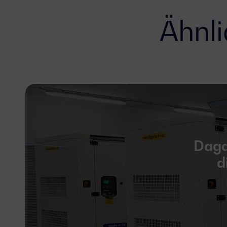
Ähnli
Daga
d