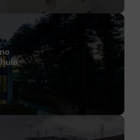
ine
chule