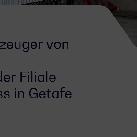
zeuger von
e
r Filiale
s in Getafe