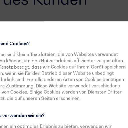
ngsbedarfs von 450 kVA und ein
Stromausfall. Weitere Anforderungen im
sind Cookies?
es sind kleine Textdateien, die von Websites verwendet
 Anlaufs der Anlage in Notfällen
in
n können, um das Nutzererlebnis effizienter zu gestalten.
im Freien installiert werden soll.
esetz besagt, dass wir Cookies auf Ihrem Gerät speichern
owie eine umfassende Anzeige von
n, wenn sie für den Betrieb dieser Website unbedingt
er Reparaturarbeiten zu erleichtern.
derlich sind. Für alle anderen Arten von Cookies benötigen
8 Stunden
(im Betrieb bei 100 % Ladung).
Ihre Zustimmung. Diese Website verwendet verschiedene
 von Cookies. Einige Cookies werden von Diensten Dritter
ge in Betrieb ist.
zt, die auf unseren Seiten erscheinen.
 verwenden wir sie?
nen ein optimales Erlebnis zu bieten, verwenden wir