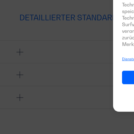
Techn
speic
DETAILLIERTER STANDARDLIE
Tech
Surfv
verar
zurüc
Merk
Dienst