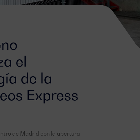
eno
a el
ía de la
reos Express
entro de Madrid con la apertura