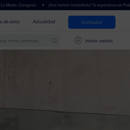
goza.
¡Nos hemos trasladado! Te esperamos en Polígono Centrovía, 
s de éxito
Actualidad
Contactar
Iniciar sesión