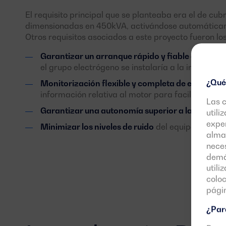
El requisito principal que se planteaba era el de c
dimensionadas en 450kVA, activándose automáticament
Otros requisitos asociados a este proyecto fueron los
Garantizar un arranque rápido y fiable del equi
el grupo electrógeno se instalaría a la intemperie
¿Qué
Monitorización flexible y completa de eventos
, 
información relativa al motor para facilitar las
Las 
Garantizar una autonomía superior a las 8 hora
utili
exper
Minimizar los niveles de ruido
del equipo en func
almac
neces
demás
utili
colo
pági
¿Para