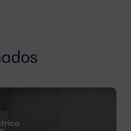
nados
trico