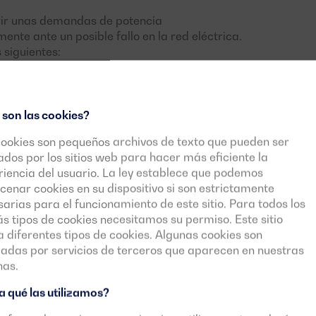
ubrir unas demandas de potencia
e ante un posible fallo en la red eléctrica.
 siguientes:
po ante situaciones de emergencia
, dado que
.
 son las cookies?
así como una visualización integral de la
 labores de mantenimiento y/o reparación.
cookies son pequeños archivos de texto que pueden ser
s
(en funcionamiento al 100% de carga).
zados por los sitios web para hacer más eficiente la
iencia del usuario. La ley establece que podemos
ionamiento.
enar cookies en su dispositivo si son estrictamente
arias para el funcionamiento de este sitio. Para todos los
 tipos de cookies necesitamos su permiso. Este sitio
za diferentes tipos de cookies. Algunas cookies son
cadas por servicios de terceros que aparecen en nuestras
nas.
 qué las utilizamos?