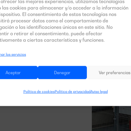
gartech
ofrecer las mejores experiencias, utilizamos tecnologías
 las cookies para almacenar y/o acceder a la información
ispositivo. El consentimiento de estas tecnologías nos
itirá procesar datos como el comportamiento de
ación o las identificaciones únicas en este sitio. No
ntir o retirar el consentimiento, puede afectar
s energéticas, se ha instalado un
grupo
ivamente a ciertas características y funciones.
de la gama Balance Emergencia
con
ar los servicios
Aceptar
Denegar
Ver preferencias
Política de cookies
Política de privacidad
Aviso legal