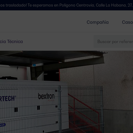
e esperamos en Polígono Centrovía, Calle La Habana, 27, La Muela, Zara
Compañía
Caso
cia Técnica