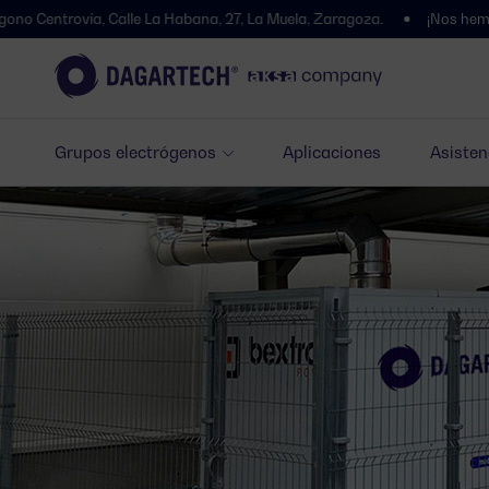
Calle La Habana, 27, La Muela, Zaragoza.
¡Nos hemos trasladado! T
Grupos electrógenos
Aplicaciones
Asisten