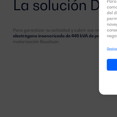
La solución Da
Para 
como
del d
perm
naveg
conse
Para garantizar su actividad y cubrir sus necesidade
negat
electrógeno insonorizado de 445 kVA de potencia 
motorización Baudouin.
Gestion