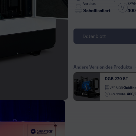
Version:
SPA
Schallisoliert
400
Datenblatt
Andere Version des Produkts
DGB 220 ST
Geöffne
VERSION:
400/
SPANNUNG: