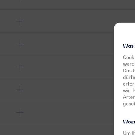
Was 
Cooki
werde
Das G
dürfe
erfor
wir 
Arten
geset
Wozu
Um Ih