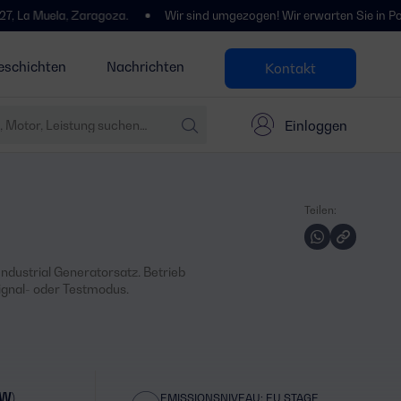
ela, Zaragoza.
Wir sind umgezogen! Wir erwarten Sie in Polígono Cen
eschichten
Nachrichten
Kontakt
Einloggen
Teilen:
ndustrial Generatorsatz. Betrieb
ignal- oder Testmodus.
kW)
EMISSIONSNIVEAU: EU STAGE