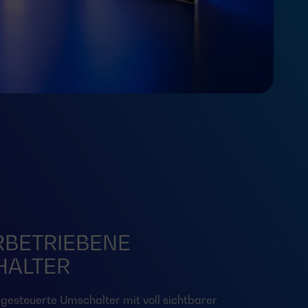
BETRIEBENE
HALTER
ngesteuerte Umschalter mit voll sichtbarer