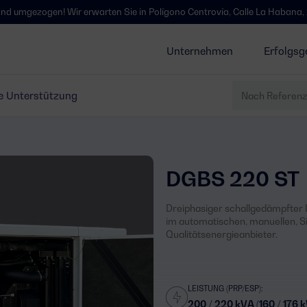
gen! Wir erwarten Sie in Polígono Centrovía, Calle La Habana, 27, La Mu
Unternehmen
Erfolgsg
e Unterstützung
DGBS 220 ST
Dreiphasiger schallgedämpfter I
im automatischen, manuellen, S
Qualitätsenergieanbieter.
LEISTUNG (PRP/ESP):
200 / 220 kVA (160 / 176 