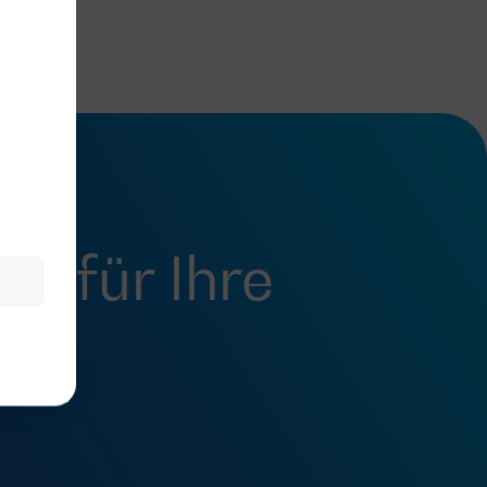
fel
für Ihre