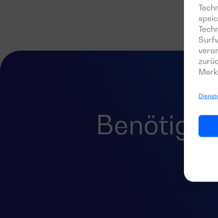
Techn
speic
Tech
Surfv
verar
zurüc
Merk
Dienst
Benötigen