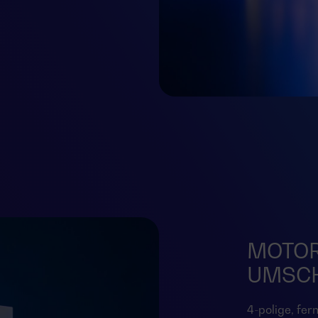
MOTOR
UMSC
4-polige, fer