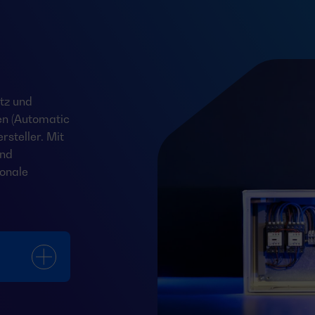
tz und
en (Automatic
steller. Mit
und
onale