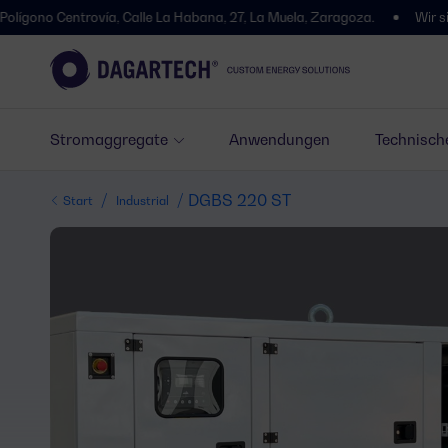
Centrovía, Calle La Habana, 27, La Muela, Zaragoza.
Wir sind umgezo
Stromaggregate
Anwendungen
Technisch
/
/ DGBS 220 ST
Start
Industrial