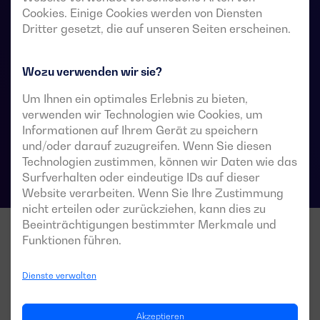
Stromversorgungssysteme vorgesehen, in denen eine
Cookies. Einige Cookies werden von Diensten
kurze Unterbrechung der Stromversorgung der Last
Dritter gesetzt, die auf unseren Seiten erscheinen.
während der Umschaltung akzeptabel ist.
Wozu verwenden wir sie?
Um Ihnen ein optimales Erlebnis zu bieten,
Technische Datenblätter für Umschalter
verwenden wir Technologien wie Cookies, um
Informationen auf Ihrem Gerät zu speichern
und/oder darauf zuzugreifen. Wenn Sie diesen
Technologien zustimmen, können wir Daten wie das
Surfverhalten oder eindeutige IDs auf dieser
Website verarbeiten. Wenn Sie Ihre Zustimmung
nicht erteilen oder zurückziehen, kann dies zu
Beeinträchtigungen bestimmter Merkmale und
Funktionen führen.
Dienste verwalten
Akzeptieren