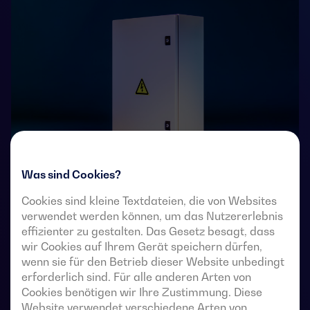
Was sind Cookies?
4-polige, ferngesteuerte Umschalter mit voll sichtbarer
Cookies sind kleine Textdateien, die von Websites
verwendet werden können, um das Nutzererlebnis
Unterbrechung. Sie ermöglichen die Lastumschaltung
effizienter zu gestalten. Das Gesetz besagt, dass
von zwei Drehstromquellen über potentialfreie
wir Cookies auf Ihrem Gerät speichern dürfen,
Fernkontakte von einer externen automatischen
wenn sie für den Betrieb dieser Website unbedingt
Steuerung mit Impulslogik oder einem Schalter.
erforderlich sind. Für alle anderen Arten von
Cookies benötigen wir Ihre Zustimmung. Diese
Sie sind für den Einsatz in Niederspannungs-
Website verwendet verschiedene Arten von