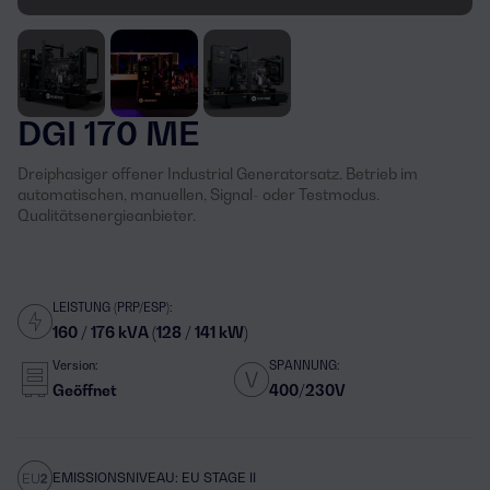
DGI 170 ME
Dreiphasiger offener Industrial Generatorsatz. Betrieb im
automatischen, manuellen, Signal- oder Testmodus.
Qualitätsenergieanbieter.
LEISTUNG (PRP/ESP):
160 / 176 kVA (128 / 141 kW)
Version:
SPANNUNG:
Geöffnet
400/230V
EMISSIONSNIVEAU: EU STAGE II