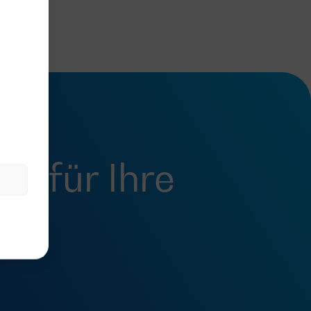
fel
für Ihre