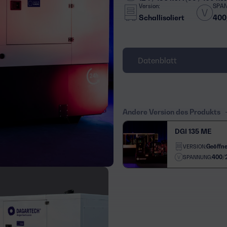
Version:
SPA
Schallisoliert
400
Datenblatt
Andere Version des Produkts
DGI 135 ME
Geöffne
VERSION:
400/
SPANNUNG: