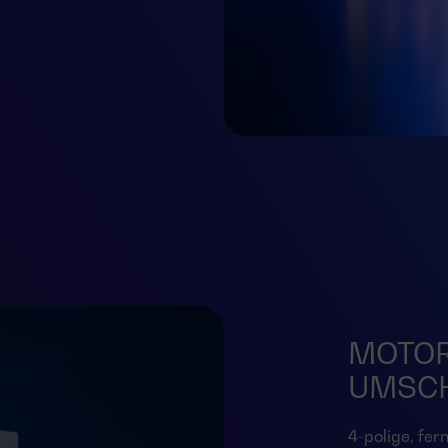
MOTOR
UMSC
4-polige, fer