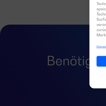
Techn
speic
Tech
Surfv
verar
zurüc
Merk
Dienst
Benötigen