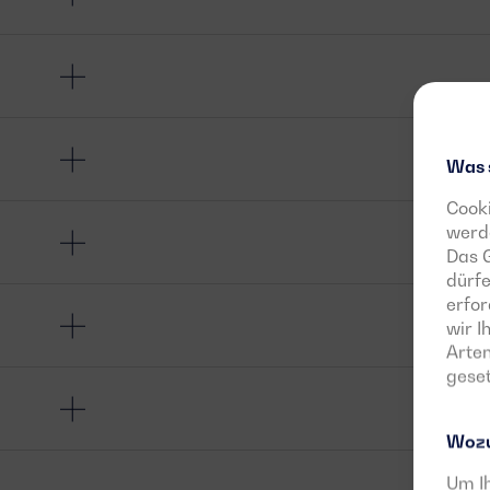
Was 
Cooki
werde
Das G
dürfe
erfor
wir 
Arten
geset
Wozu
Um Ih