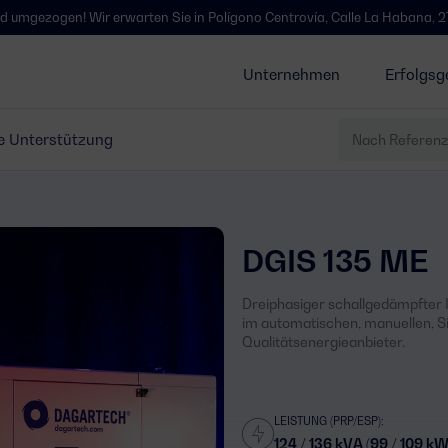
n! Wir erwarten Sie in Polígono Centrovía, Calle La Habana, 27, La Muela
Unternehmen
Erfolgsg
e Unterstützung
DGIS 135 ME
Dreiphasiger schallgedämpfter I
im automatischen, manuellen, S
Qualitätsenergieanbieter.
LEISTUNG (PRP/ESP):
124 / 136 kVA (99 / 109 kW