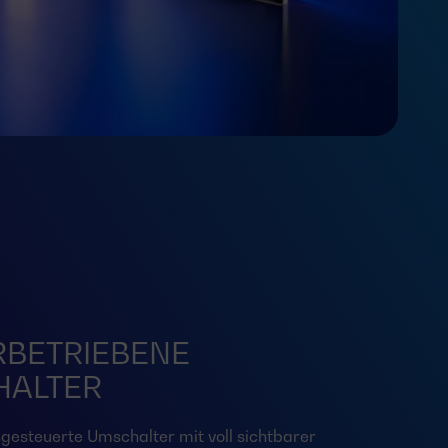
BETRIEBENE
HALTER
ngesteuerte Umschalter mit voll sichtbarer