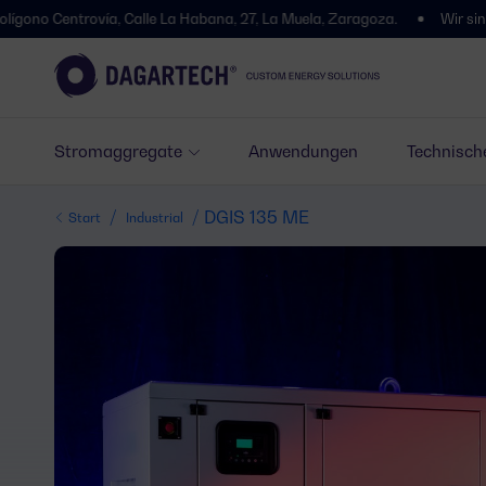
trovía, Calle La Habana, 27, La Muela, Zaragoza.
Wir sind umgezoge
Stromaggregate
Anwendungen
Technisch
/
/ DGIS 135 ME
Start
Industrial