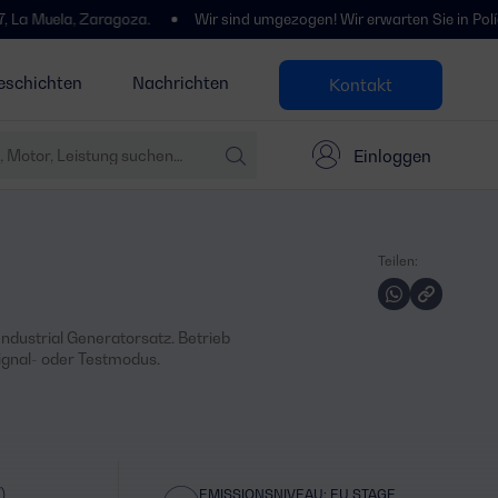
, Zaragoza.
Wir sind umgezogen! Wir erwarten Sie in Polígono Centr
eschichten
Nachrichten
Kontakt
Einloggen
Teilen:
ndustrial Generatorsatz. Betrieb
ignal- oder Testmodus.
)
EMISSIONSNIVEAU: EU STAGE