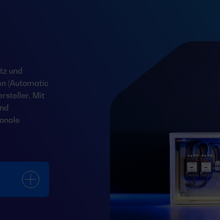
tz und
en (Automatic
steller. Mit
und
onale