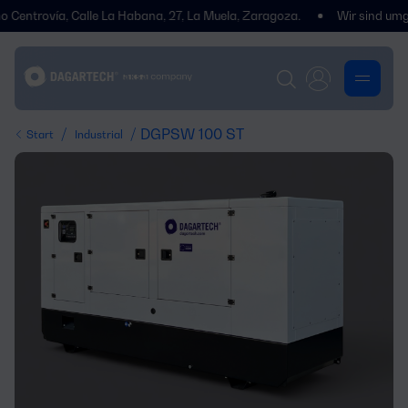
vía, Calle La Habana, 27, La Muela, Zaragoza.
Wir sind umgezogen! 
/
/ DGPSW 100 ST
Start
Industrial