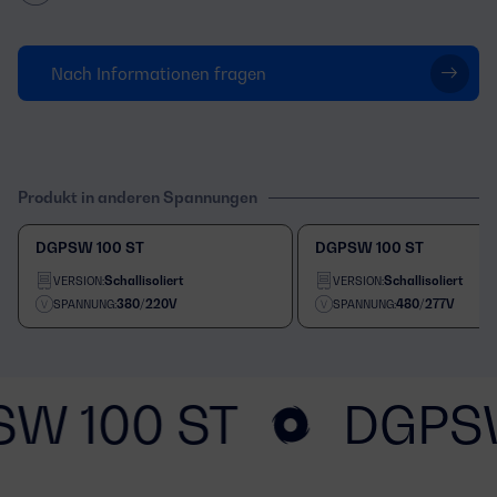
Nach Informationen fragen
Produkt in anderen Spannungen
DGPSW 100 ST
DGPSW 100 ST
Schallisoliert
Schallisoliert
VERSION:
VERSION:
380/220V
480/277V
SPANNUNG:
SPANNUNG:
W 100 ST
DGPSW