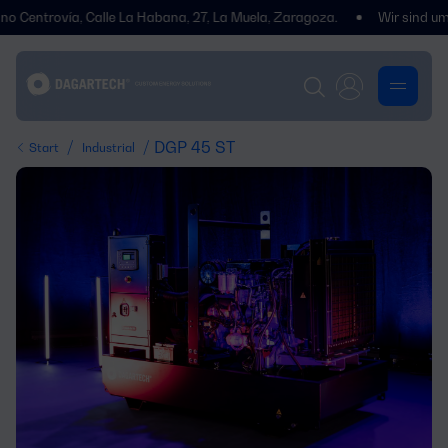
trovía, Calle La Habana, 27, La Muela, Zaragoza.
Wir sind umgezoge
/
/ DGP 45 ST
Start
Industrial