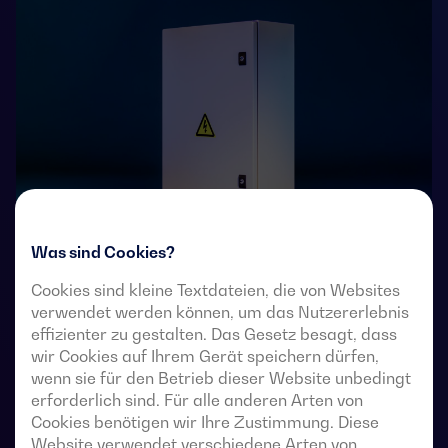
Was sind Cookies?
4-polige, ferngesteuerte Umschalter mit voll sichtbarer
Cookies sind kleine Textdateien, die von Websites
verwendet werden können, um das Nutzererlebnis
Unterbrechung. Sie ermöglichen die Lastumschaltung
effizienter zu gestalten. Das Gesetz besagt, dass
von zwei Drehstromquellen über potentialfreie
wir Cookies auf Ihrem Gerät speichern dürfen,
Fernkontakte von einer externen automatischen
wenn sie für den Betrieb dieser Website unbedingt
Steuerung mit Impulslogik oder einem Schalter.
erforderlich sind. Für alle anderen Arten von
Cookies benötigen wir Ihre Zustimmung. Diese
Sie sind für den Einsatz in Niederspannungs-
Website verwendet verschiedene Arten von