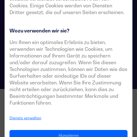
Stromversorgungssysteme vorgesehen, in denen eine
Cookies. Einige Cookies werden von Diensten
kurze Unterbrechung der Stromversorgung der Last
Dritter gesetzt, die auf unseren Seiten erscheinen.
während der Umschaltung akzeptabel ist.
Wozu verwenden wir sie?
Um Ihnen ein optimales Erlebnis zu bieten,
Technische Datenblätter für Umschalter
verwenden wir Technologien wie Cookies, um
Informationen auf Ihrem Gerät zu speichern
und/oder darauf zuzugreifen. Wenn Sie diesen
Technologien zustimmen, können wir Daten wie das
Surfverhalten oder eindeutige IDs auf dieser
Website verarbeiten. Wenn Sie Ihre Zustimmung
nicht erteilen oder zurückziehen, kann dies zu
Beeinträchtigungen bestimmter Merkmale und
Funktionen führen.
Dienste verwalten
Akzeptieren