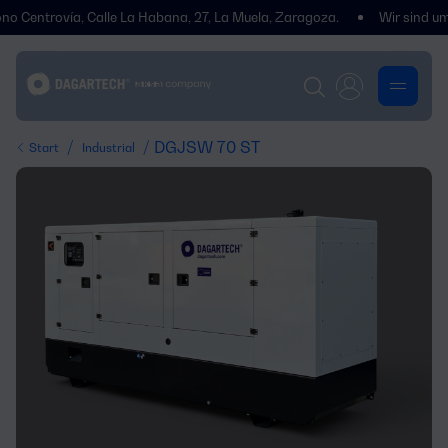
rovía, Calle La Habana, 27, La Muela, Zaragoza.
Wir sind umgezogen
/
/ DGJSW 70 ST
Start
Industrial