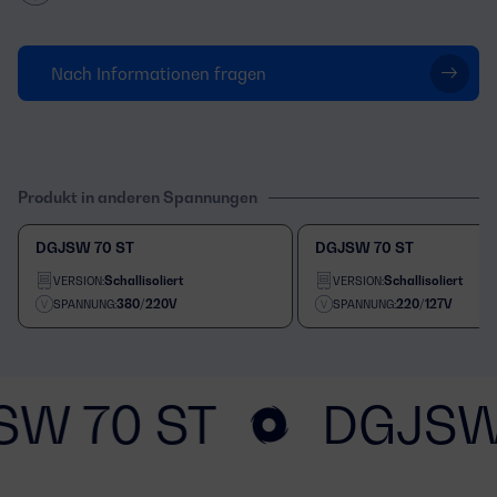
Nach Informationen fragen
Produkt in anderen Spannungen
DGJSW 70 ST
DGJSW 70 ST
Schallisoliert
Schallisoliert
VERSION:
VERSION:
380/220V
220/127V
SPANNUNG:
SPANNUNG:
SW 70 ST
DGJSW