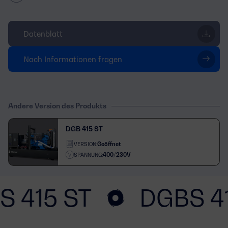
Datenblatt
Nach Informationen fragen
Andere Version des Produkts
DGB 415 ST
Geöffnet
VERSION:
400/230V
SPANNUNG:
S 415 ST
DGBS 4