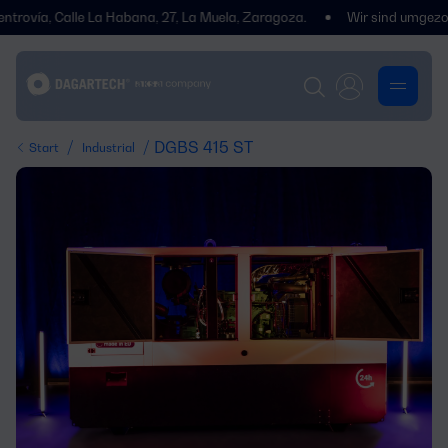
Calle La Habana, 27, La Muela, Zaragoza.
Wir sind umgezogen! Wir e
/
/ DGBS 415 ST
Start
Industrial